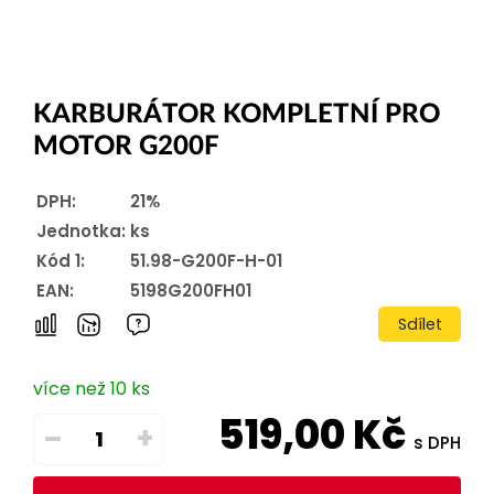
KARBURÁTOR KOMPLETNÍ PRO
MOTOR G200F
DPH:
21%
Jednotka:
ks
Kód 1:
51.98-G200F-H-01
EAN:
5198G200FH01
Sdílet
více než 10 ks
519,00
Kč
–
+
s DPH