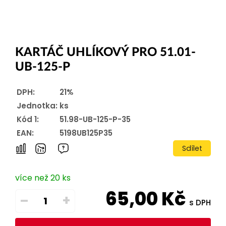
KARTÁČ UHLÍKOVÝ PRO 51.01-
UB-125-P
DPH:
21%
Jednotka:
ks
Kód 1:
51.98-UB-125-P-35
EAN:
5198UB125P35
Sdílet
více než 20 ks
65,00
Kč
–
+
s DPH