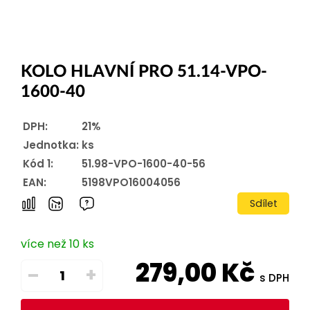
KOLO HLAVNÍ PRO 51.14-VPO-
1600-40
DPH:
21%
Jednotka:
ks
Kód 1:
51.98-VPO-1600-40-56
EAN:
5198VPO16004056
Sdílet
více než 10 ks
279,00
Kč
–
+
s DPH