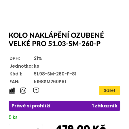
KOLO NAKLÁPĚNÍ OZUBENÉ
VELKÉ PRO 51.03-SM-260-P
DPH:
21%
Jednotka:
ks
Kód 1:
51.98-SM-260-P-81
EAN:
5198SM260P81
Sdílet
Právě si prohlíží
1 zákazník
5 ks