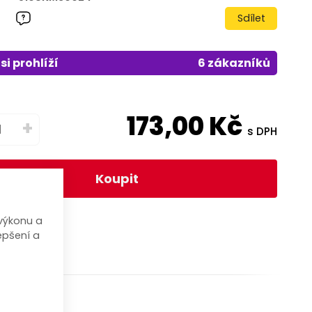
Sdílet
si prohlíží
6 zákazníků
173,00
Kč
+
s DPH
Koupit
výkonu a
epšení a