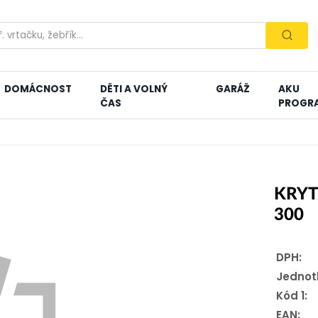
DOMÁCNOST
DĚTI A VOLNÝ
GARÁŽ
AKU
ČAS
PROGR
KRYT
300
DPH:
Jednot
Kód 1:
EAN: