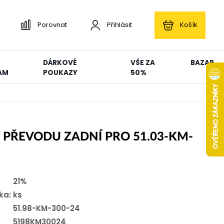
Porovnat
Přihlásit
Košík
DÁRKOVÉ
VŠE ZA
BAZAR
AM
POUKAZY
50%
 PŘEVODU ZADNÍ PRO 51.03-KM-
21%
ka:
ks
51.98-KM-300-24
5198KM30024