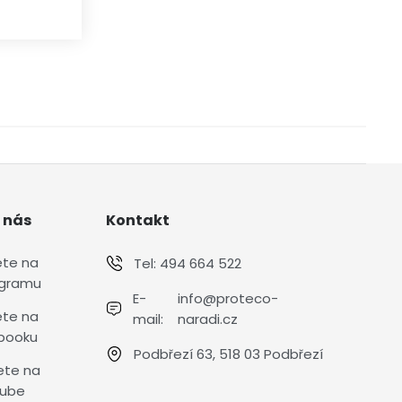
 nás
Kontakt
ete na
Tel:
494 664 522
agramu
E-
info@proteco-
ete na
mail:
naradi.cz
booku
Podbřezí 63, 518 03 Podbřezí
ete na
ube