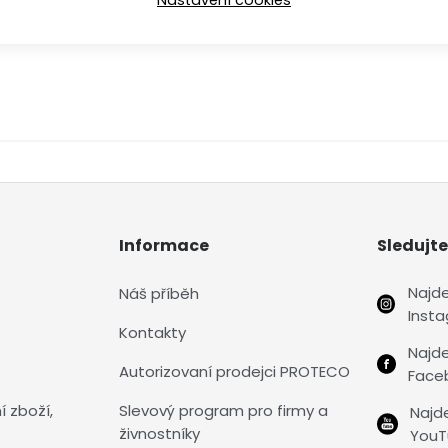
Informace
Sledujte
Najd
Náš příběh
Inst
Kontakty
Najd
Autorizovaní prodejci PROTECO
Face
í zboží,
Slevový program pro firmy a
Najd
živnostníky
YouT