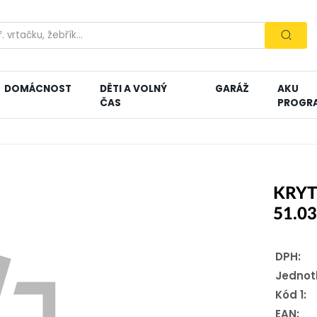
DOMÁCNOST
DĚTI A VOLNÝ
GARÁŽ
AKU
ČAS
PROGR
KRY
51.0
DPH:
Jednot
Kód 1:
EAN: