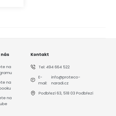
 nás
Kontakt
ete na
Tel:
494 664 522
agramu
E-
info@proteco-
ete na
mail:
naradi.cz
booku
Podbřezí 63, 518 03 Podbřezí
ete na
ube