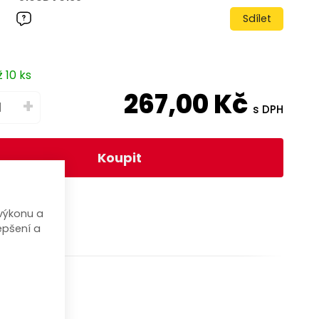
Sdílet
 10 ks
267,00
Kč
+
s DPH
Koupit
výkonu a
epšení a