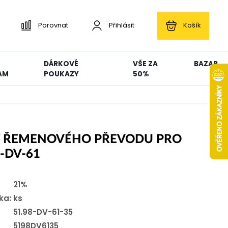
Porovnat
Přihlásit
Košík
DÁRKOVÉ
VŠE ZA
BAZAR
AM
POUKAZY
50%
T ŘEMENOVÉHO PŘEVODU PRO
3-DV-61
21%
ka:
ks
51.98-DV-61-35
5198DV6135