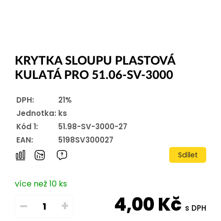
KRYTKA SLOUPU PLASTOVÁ
KULATÁ PRO 51.06-SV-3000
DPH:
21%
Jednotka:
ks
Kód 1:
51.98-SV-3000-27
EAN:
5198SV300027
Sdílet
více než 10 ks
4,00
Kč
–
+
s DPH