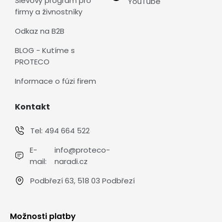
Slevový program pro
YouTube
firmy a živnostníky
Odkaz na B2B
BLOG - Kutíme s
PROTECO
Informace o fúzi firem
Kontakt
Tel:
494 664 522
E-
info@proteco-
mail:
naradi.cz
Podbřezí 63, 518 03 Podbřezí
Možnosti platby