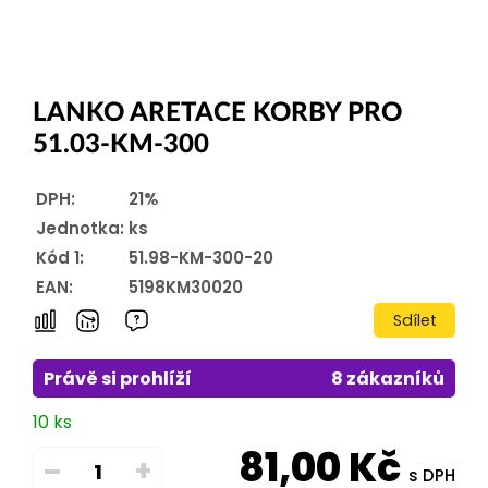
LANKO ARETACE KORBY PRO
51.03-KM-300
DPH:
21%
Jednotka:
ks
Kód 1:
51.98-KM-300-20
EAN:
5198KM30020
Sdílet
Právě si prohlíží
8 zákazníků
10 ks
81,00
Kč
–
+
s DPH