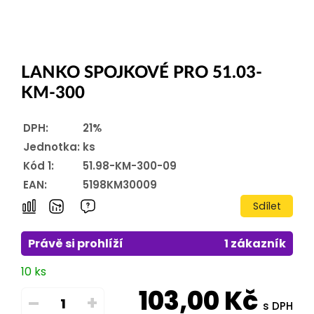
LANKO SPOJKOVÉ PRO 51.03-
KM-300
DPH:
21%
Jednotka:
ks
Kód 1:
51.98-KM-300-09
EAN:
5198KM30009
Sdílet
Právě si prohlíží
1 zákazník
10 ks
103,00
Kč
–
+
s DPH