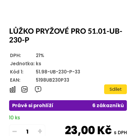
LŮŽKO PRYŽOVÉ PRO 51.01-UB-
230-P
DPH:
21%
Jednotka:
ks
Kód 1:
51.98-UB-230-P-33
EAN:
5198UB230P33
Sdílet
Právě si prohlíží
6 zákazníků
10 ks
23,00
Kč
–
+
s DPH