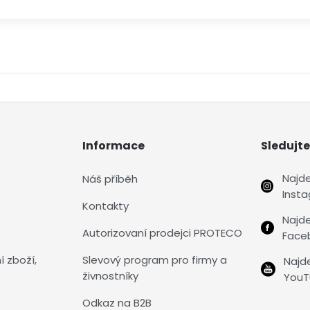
Informace
Sledujte
Najd
Náš příběh
Inst
Kontakty
Najd
Autorizovaní prodejci PROTECO
Face
í zboží,
Slevový program pro firmy a
Najd
živnostníky
YouT
Odkaz na B2B