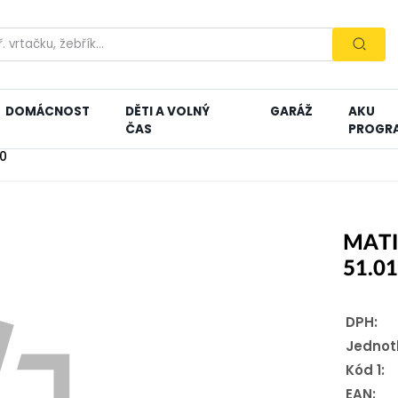
DOMÁCNOST
DĚTI A VOLNÝ
GARÁŽ
AKU
ČAS
PROGR
50
MATI
51.0
DPH:
Jednot
Kód 1:
EAN: