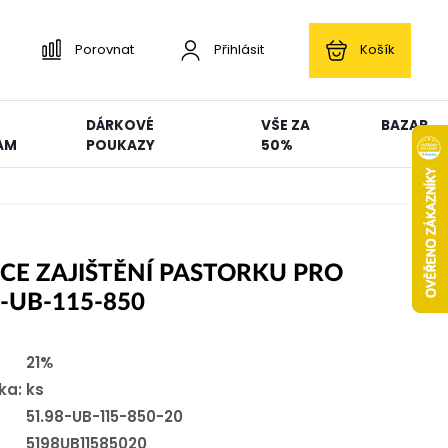
Porovnat
Přihlásit
Košík
DÁRKOVÉ
VŠE ZA
BAZAR
AM
POUKAZY
50%
CE ZAJIŠTĚNÍ PASTORKU PRO
1-UB-115-850
21%
ka:
ks
51.98-UB-115-850-20
5198UB11585020