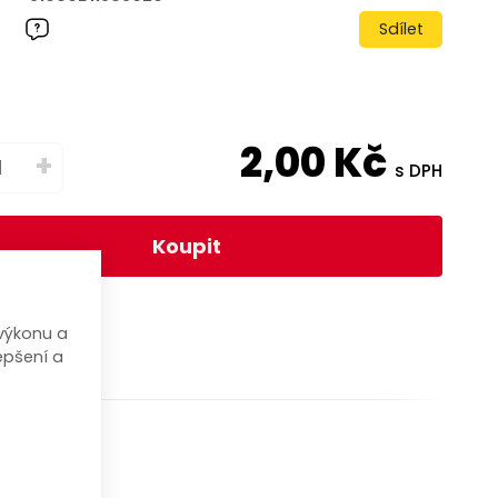
Sdílet
2,00
Kč
+
s DPH
Koupit
výkonu a
epšení a