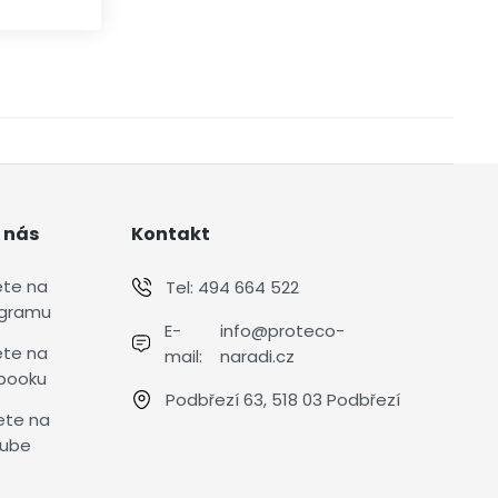
 nás
Kontakt
ete na
Tel:
494 664 522
agramu
E-
info@proteco-
ete na
mail:
naradi.cz
booku
Podbřezí 63, 518 03 Podbřezí
ete na
ube