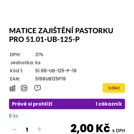
MATICE ZAJIŠTĚNÍ PASTORKU
PRO 51.01-UB-125-P
DPH:
21%
Jednotka:
ks
Kód 1:
51.98-UB-125-P-19
EAN:
5198UB125P19
Sdílet
Právě si prohlíží
1 zákazník
8 ks
2,00
Kč
–
+
s DPH