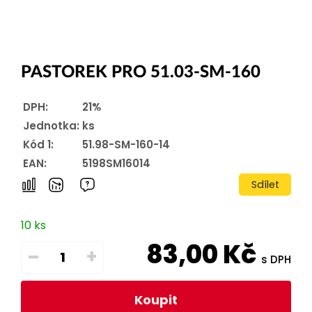
PASTOREK PRO 51.03-SM-160
DPH:
21%
Jednotka:
ks
Kód 1:
51.98-SM-160-14
EAN:
5198SM16014
Sdílet
10 ks
83,00
Kč
–
+
s DPH
Koupit