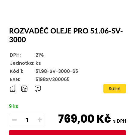
ROZVADĚČ OLEJE PRO 51.06-SV-
3000
DPH:
21%
Jednotka:
ks
Kód 1:
51.98-SV-3000-65
EAN:
5198SV300065
Sdílet
9 ks
769,00
Kč
–
+
s DPH