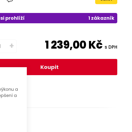
si prohlíží
1 zákazník
1 239,00
Kč
+
s DPH
Koupit
výkonu a
epšení a