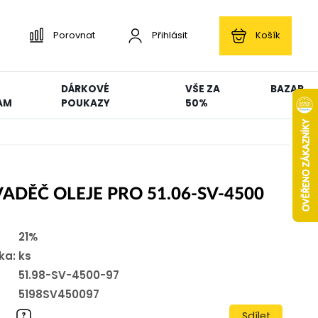
Porovnat
Přihlásit
Košík
DÁRKOVÉ
VŠE ZA
BAZAR
AM
POUKAZY
50%
ADĚČ OLEJE PRO 51.06-SV-4500
21%
ka:
ks
51.98-SV-4500-97
5198SV450097
Sdílet