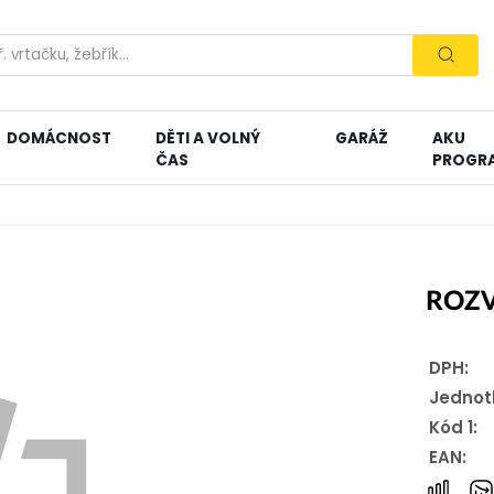
DOMÁCNOST
DĚTI A VOLNÝ
GARÁŽ
AKU
ČAS
PROGR
ROZV
DPH:
Jednot
Kód 1:
EAN: