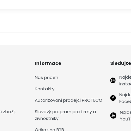
Informace
Sledujte
Najd
Náš příběh
Inst
Kontakty
Najd
Autorizovaní prodejci PROTECO
Face
í zboží,
Slevový program pro firmy a
Najd
živnostníky
YouT
Odkaz na B2B