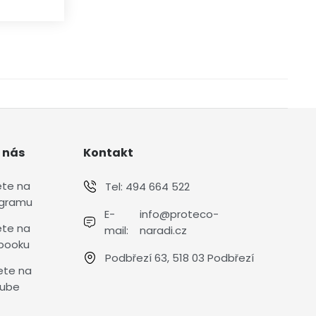
 nás
Kontakt
ete na
Tel:
494 664 522
agramu
E-
info@proteco-
ete na
mail:
naradi.cz
booku
Podbřezí 63, 518 03 Podbřezí
ete na
ube