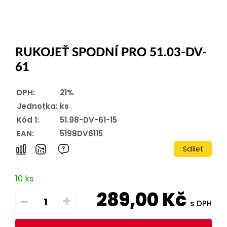
RUKOJEŤ SPODNÍ PRO 51.03-DV-
61
DPH:
21%
Jednotka:
ks
Kód 1:
51.98-DV-61-15
EAN:
5198DV6115
Sdílet
10 ks
289,00
Kč
–
+
s DPH