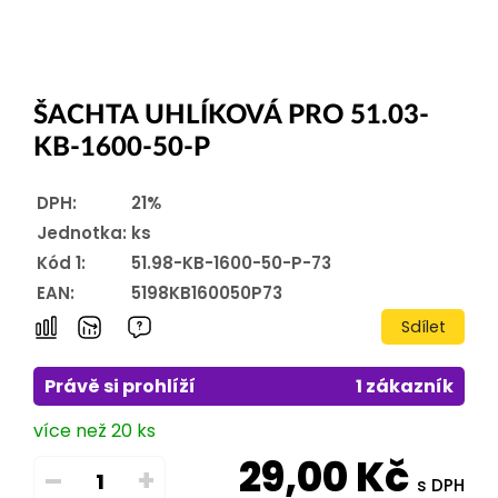
ŠACHTA UHLÍKOVÁ PRO 51.03-
KB-1600-50-P
DPH:
21%
Jednotka:
ks
Kód 1:
51.98-KB-1600-50-P-73
EAN:
5198KB160050P73
Sdílet
Právě si prohlíží
1 zákazník
více než 20 ks
29,00
Kč
–
+
s DPH