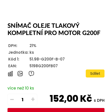
SNÍMAČ OLEJE TLAKOVÝ
KOMPLETNÍ PRO MOTOR G200F
DPH:
21%
Jednotka:
ks
Kód 1:
51.98-G200F-B-07
EAN:
5198G200FB07
Sdílet
více než 10 ks
152,00
Kč
–
+
s DPH