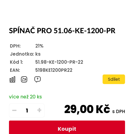
SPÍNAČ PRO 51.06-KE-1200-PR
DPH:
21%
Jednotka:
ks
Kód 1:
51.98-KE-1200-PR-22
EAN:
5198KE1200PR22
Sdílet
více než 20 ks
29,00
Kč
–
+
s DPH
Koupit