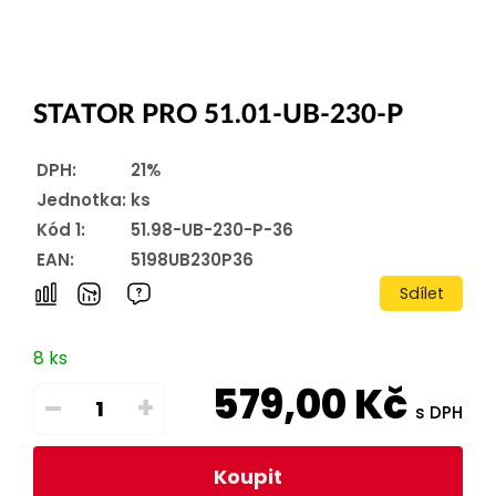
STATOR PRO 51.01-UB-230-P
DPH:
21%
Jednotka:
ks
Kód 1:
51.98-UB-230-P-36
EAN:
5198UB230P36
Sdílet
8 ks
579,00
Kč
–
+
s DPH
Koupit