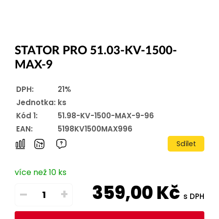
STATOR PRO 51.03-KV-1500-
MAX-9
DPH:
21%
Jednotka:
ks
Kód 1:
51.98-KV-1500-MAX-9-96
EAN:
5198KV1500MAX996
Sdílet
více než 10 ks
359,00
Kč
–
+
s DPH