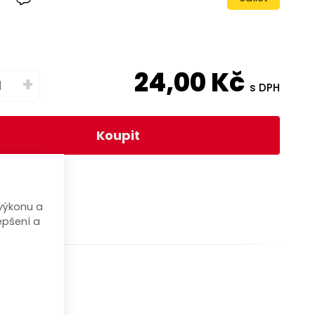
24,00
Kč
+
s DPH
Koupit
výkonu a
epšení a