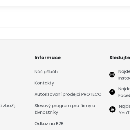
Informace
Sledujte
Najd
Náš příběh
Inst
Kontakty
Najd
Autorizovaní prodejci PROTECO
Face
í zboží,
Slevový program pro firmy a
Najd
živnostníky
YouT
Odkaz na B2B