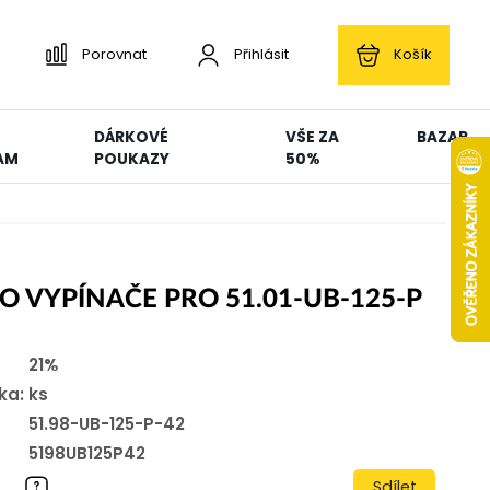
Porovnat
Přihlásit
Košík
DÁRKOVÉ
VŠE ZA
BAZAR
AM
POUKAZY
50%
O VYPÍNAČE PRO 51.01-UB-125-P
21%
ka:
ks
51.98-UB-125-P-42
5198UB125P42
Sdílet