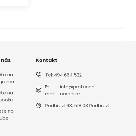
 nás
Kontakt
ete na
Tel:
494 664 522
agramu
E-
info@proteco-
ete na
mail:
naradi.cz
booku
Podbřezí 63, 518 03 Podbřezí
ete na
ube