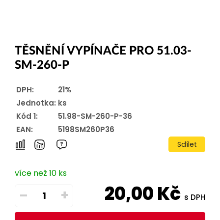
TĚSNĚNÍ VYPÍNAČE PRO 51.03-
SM-260-P
DPH:
21%
Jednotka:
ks
Kód 1:
51.98-SM-260-P-36
EAN:
5198SM260P36
Sdílet
více než 10 ks
20,00
Kč
–
+
s DPH