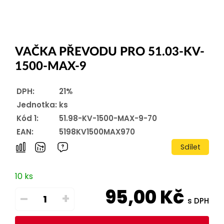
VAČKA PŘEVODU PRO 51.03-KV-
1500-MAX-9
DPH:
21%
Jednotka:
ks
Kód 1:
51.98-KV-1500-MAX-9-70
EAN:
5198KV1500MAX970
Sdílet
10 ks
95,00
Kč
–
+
s DPH