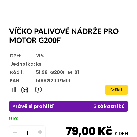
VÍČKO PALIVOVÉ NÁDRŽE PRO
MOTOR G200F
DPH:
21%
Jednotka:
ks
Kód 1:
51.98-G200F-M-01
EAN:
5198G200FM01
Sdílet
Právě si prohlíží
5 zákazníků
9 ks
79,00
Kč
–
+
s DPH