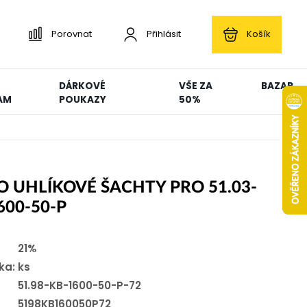
Porovnat
Přihlásit
Košík
DÁRKOVÉ
VŠE ZA
BAZAR
AM
POUKAZY
50%
O UHLÍKOVÉ ŠACHTY PRO 51.03-
600-50-P
21%
ka:
ks
51.98-KB-1600-50-P-72
5198KB160050P72