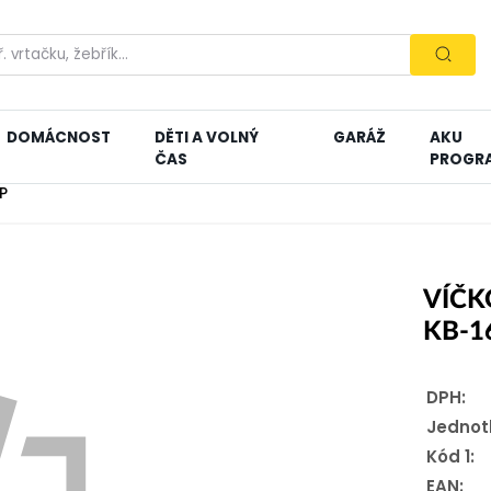
DOMÁCNOST
DĚTI A VOLNÝ
GARÁŽ
AKU
ČAS
PROGR
P
VÍČK
KB-1
DPH:
Jednot
Kód 1:
EAN: