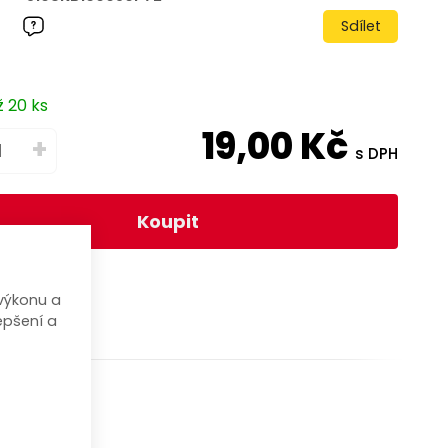
Sdílet
ž 20 ks
19,00
Kč
+
s DPH
Koupit
výkonu a
epšení a