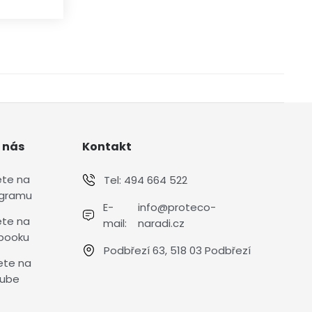
 nás
Kontakt
ete na
Tel:
494 664 522
agramu
E-
info@proteco-
ete na
mail:
naradi.cz
booku
Podbřezí 63, 518 03 Podbřezí
ete na
ube