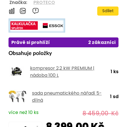
Značka:
PROTECO
Sdílet
Právě si prohlíží
2 zákazníci
Obsahuje položky
kompresor 2,2 kW PREMIUM |
1 ks
nádoba 100 L
sada pneumatického nářadí 5-
1 sd
dílná
více než 10 ks
8 459,00
Kč
8 399,00
Kč