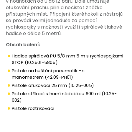
v hodnotách od 0 do 12 barů. Dále umožňuje
ofukování prachu, pilin a nečistot z těžko
přístupných míst. Připojení kteréhokoli z nástrojů
se provádí velmi jednoduše za pomocí
rychlospojky s možností využítí spirálové tlakové
hadice o délce 5 metrů.
Obsah balení:
Hadice spirálová PU 5/8 mm 5 m s rychlospojkami
STOP (10.2501-5805)
Pistole na huštění pneumatik - s
manometrem (42.09-PH01)
Pistole ofukovací 25 mm (10.25-005)
Pistole stříkací s horní nádobkou 600 ml (10.25-
002)
Pistole roztřikovací