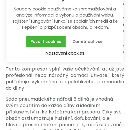
Olejové mazání prodlužuje životnost kompresoru a
Soubory cookie používáme ke shromažďování a
zvyšuje jeho spolehlivost.
analýze informací o výkonu a používání webu,
Mobilita a stabilita:
Vybaven kolečky pro snadné
zajištění fungování funkcí ze sociálních médií a ke
přemisťování bez námahy. Přední kolečko lze
zlepšení a přizpůsobení obsahu a reklam.
zabrzdit, což zajišťuje pevné a bezpečné
ustanovení na místě během používání.
Povolit cookies
Zamítnout vše
Bezpečnostní prvky:
tlakový ventil a manometry
umožňují snadnou kontrolu tlaku a bezpečné
Nastavení cookies
použití.
Tento kompresor splní vaše očekávání, ať už jste
profesionál nebo náročný domácí uživatel, který
potřebuje výkonného a spolehlivého pomocníka
do dílny!
Sada pneumatického nářadí 5 dílná je vhodná
svým použitím do každé dílny a ideálním
příslušenstvím ke každému kompresoru. Díky své
obsáhlosti umožnuje huštění, dofukování, ale
hlavně přesné měření pneumatik, míčů či bazénů