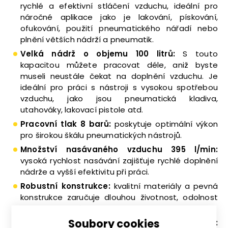
rychlé a efektivní stláčení vzduchu, ideální pro
náročné aplikace jako je lakování, pískování,
ofukování, použití pneumatického nářadí nebo
plnění větších nádrží a pneumatik.
Velká nádrž o objemu 100 litrů:
S touto
kapacitou můžete pracovat déle, aniž byste
museli neustále čekat na doplnění vzduchu. Je
ideální pro práci s nástroji s vysokou spotřebou
vzduchu, jako jsou pneumatická kladiva,
utahováky, lakovací pistole atd.
Pracovní tlak 8 barů:
poskytuje optimální výkon
pro širokou škálu pneumatických nástrojů.
Množství nasávaného vzduchu 395 l/min:
vysoká rychlost nasávání zajišťuje rychlé doplnění
nádrže a vyšší efektivitu při práci.
Robustní konstrukce:
kvalitní materiály a pevná
konstrukce zaručuje dlouhou životnost, odolnost
proti poškození a stabilitu.
Soubory cookies
Jednoduchá údržba díky olejovému systému: