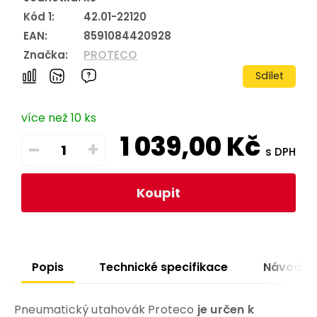
Kód 1:
42.01-22120
EAN:
8591084420928
Značka:
PROTECO
Sdílet
více než 10 ks
1 039,00
Kč
–
+
s DPH
Koupit
Popis
Technické specifikace
Návody
Pneumatický utahovák Proteco
je určen k