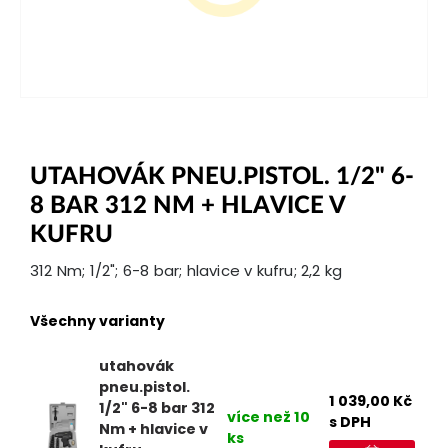
UTAHOVÁK PNEU.PISTOL. 1/2" 6-
8 BAR 312 NM + HLAVICE V
KUFRU
312 Nm; 1/2"; 6-8 bar; hlavice v kufru; 2,2 kg
Všechny varianty
utahovák
pneu.pistol.
1 039,00
Kč
1/2" 6-8 bar 312
více než 10
s DPH
Nm + hlavice v
ks