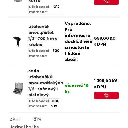
kufru
utahovací
312
moment:
Vyprodáno.
utahovák
Pro
pneu.pistol.
informaci o
899,00
Kč
1/2" 700 Nm v
doskladnění
s DPH
krabici
si nastavte
utahovací
700
hlídání
moment:
zboží.
sada
utahováků
1 399,00
Kč
pneumatických
více než 10
s DPH
1/2" ráčnový +
ks
pistolový
utahovací
081;
moment:
312
DPH:
21%
Jednotka:
ks