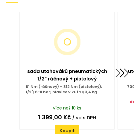
sada utahováků pneumatických
ut
1/2" ráčnový + pistolový
81 Nm (ráčnový) + 312 Nm (pistolový);
700
1/2"; 6-8 bar; hlavice v kufru; 3,4 kg
d
více než 10 ks
1 399,00
Kč
/ sd
s DPH
Koupit