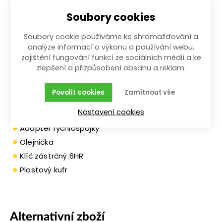
Průmyslová hlavice 13 mm
Soubory cookies
Průmyslová hlavice 14 mm
Průmyslová hlavice 17 mm
Soubory cookie používáme ke shromažďování a
Průmyslová hlavice 19 mm
analýze informací o výkonu a používání webu,
zajištění fungování funkcí ze sociálních médií a ke
Průmyslová hlavice 22 mm
zlepšení a přizpůsobení obsahu a reklam.
Průmyslová hlavice 24 mm
Průmyslová hlavice 27 mm
Povolit cookies
Zamítnout vše
Nástavec průmyslový 100mm 1/2"
Nastavení cookies
Olejový přimazávač
Adaptér rychlospojky
Olejnička
Klíč zástrčný 6HR
Plastový kufr
Alternativní zboží