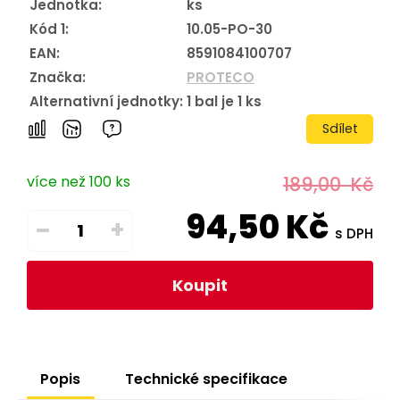
Jednotka:
ks
Kód 1:
10.05-PO-30
EAN:
8591084100707
Značka:
PROTECO
Alternativní jednotky:
1
bal je
1
ks
Sdílet
více než 100 ks
189,00
Kč
94,50
Kč
–
+
s DPH
Koupit
Popis
Technické specifikace