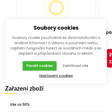
Soubory cookies
pásmo ocelové 20 m x 12.5 mm
pá
Soubory cookie používáme ke shromažďování a
ocel; délka 20 m; šíře 12,5 mm
analýze informací o výkonu a používání webu,
více než 100 ks
zajištění fungování funkcí ze sociálních médií a ke
zlepšení a přizpůsobení obsahu a reklam.
169,00
Kč
2
-50%
84,50
Kč
1
Povolit cookies
Zamítnout vše
Koupit
Nastavení cookies
Zařazení zboží
Vše za 50%