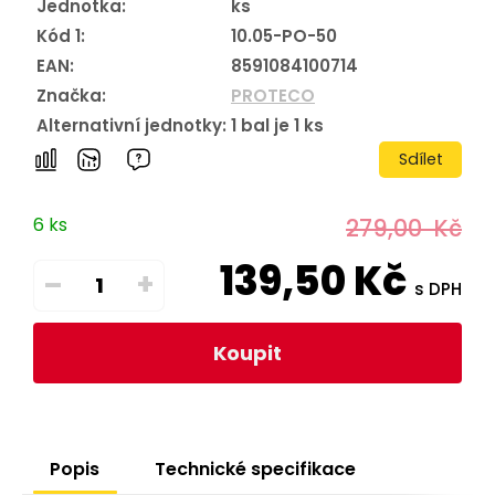
Jednotka:
ks
Kód 1:
10.05-PO-50
EAN:
8591084100714
Značka:
PROTECO
Alternativní jednotky:
1
bal je
1
ks
Sdílet
6 ks
279,00
Kč
139,50
Kč
–
+
s DPH
Koupit
Popis
Technické specifikace