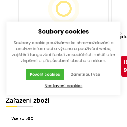
Soubory cookies
pásmo ocelové 20 m x 12.5 mm
pá
Soubory cookie používáme ke shromažďování a
ocel; délka 20 m; šíře 12,5 mm
analýze informací o výkonu a používání webu,
více než 100 ks
zajištění fungování funkcí ze sociálních médií a ke
zlepšení a přizpůsobení obsahu a reklam.
169,00
Kč
1
-50%
84,50
Kč
9
Povolit cookies
Zamítnout vše
Koupit
Nastavení cookies
Zařazení zboží
Vše za 50%