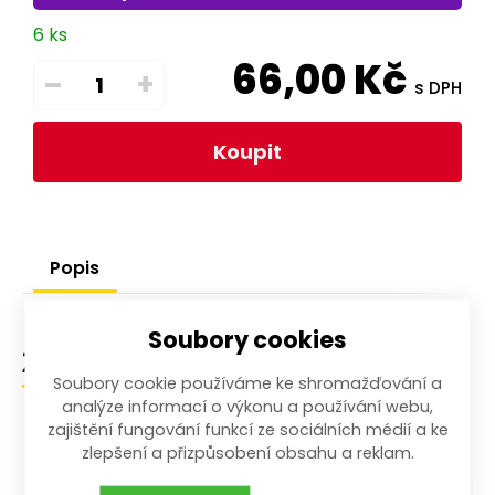
6 ks
66,00
Kč
–
+
s DPH
Koupit
Popis
Soubory cookies
Zařazení zboží
Soubory cookie používáme ke shromažďování a
analýze informací o výkonu a používání webu,
zajištění fungování funkcí ze sociálních médií a ke
/
/
/
Zahrada
Zahradní technika
Křovinořezy
zlepšení a přizpůsobení obsahu a reklam.
Příslušenství - křovinořezy a vyžínače