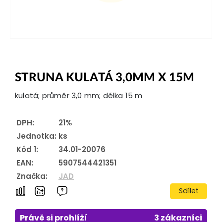
STRUNA KULATÁ 3,0MM X 15M
kulatá; průměr 3,0 mm; délka 15 m
DPH:
21%
Jednotka:
ks
Kód 1:
34.01-20076
EAN:
5907544421351
Značka:
JAD
Sdílet
Právě si prohlíží
3 zákazníci