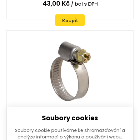
43,00
Kč
/ bal
s DPH
Koupit
spona hadicová šroubovací 08 - 12 mm
Soubory cookies
NEREZ, 10 ks
více než 50 ks
Soubory cookie používáme ke shromažďování a
analýze informací o výkonu a používání webu,
46,00
Kč
/ bal
s DPH