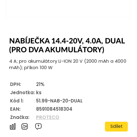
NABÍJEČKA 14.4-20V, 4.0A, DUAL
(PRO DVA AKUMULÁTORY)
4 A; pro akumulátory Li-ION 20 V (2000 mAh a 4000
mAh); příkon 100 W
DPH:
21%
Jednotka:
ks
Kód 1:
51.99-NAB-20-DUAL
EAN:
8591084518304
Značka:
PROTECO
Sdílet