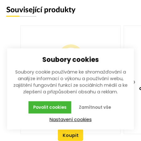
Související produkty
Soubory cookies
Soubory cookie používáme ke shromažďování a
analýze informací o výkonu a používání webu,
zajištění fungování funkcí ze sociálních médií a ke
akumulátor 20V, 2000mAh
zlepšení a přizpůsobení obsahu a reklam.
2000 mAh; 0,4 kg
Povolit cookies
Zamítnout vše
více než 100 ks
Nastavení cookies
679,00
Kč
/ ks
s DPH
Koupit