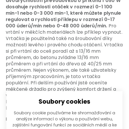
dvourychlostní převodovkou o příkonu 1 050 W
dosahuje rychlosti otáček v rozmezí 0-1 100
min-1 nebo 0-3 000 min-1, které můžete plynule
regulovat a rychlosti příklepu v rozmezí 0-17
000 úderů/min nebo 0-48 000 úderů/min.
Pro
vrtání v měkčích materiálech lze příklep vypnout.
Vrtačka je použitelná také na šroubování díky
možnosti levého i pravého chodu otáčení. Vrtačka
si při vrtání do oceli poradí až s 13/16 mm
průměrem, do betonu zvládne 13/16 mm
průměrem a při vrtání do dřeva až 40/25 mm
průměrem. Nejen výkonem, ale také uživatelsky
příjemným zpracováním, je tato vrtačka
populární. Při delším používání jistě oceníte
měkčené držadlo pro zvýšený komfort držení a
vyšší bezpečnost. Při využití příklepu se vám jistě
Soubory cookies
bude hodit přídavná rukojeť otočná až o 360° a
kvalitní sklíčidlo.
Soubory cookie používáme ke shromažďování a
Max. průměry nástrojů:
analýze informací o výkonu a používání webu,
zajištění fungování funkcí ze sociálních médií a ke