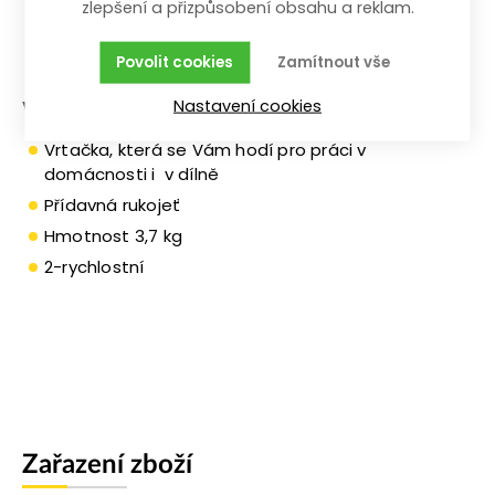
dřevo 40/25 mm
zlepšení a přizpůsobení obsahu a reklam.
Ocel 13/16 mm
Povolit cookies
Zamítnout vše
Zdivo 13/16 mm
Nastavení cookies
Výhody a charakteristické znaky:
Vrtačka, která se Vám hodí pro práci v
domácnosti i v dílně
Přídavná rukojeť
Hmotnost 3,7 kg
2-rychlostní
Zařazení zboží