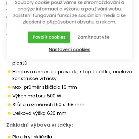
Soubory cookie používáme ke shromažďování a
nastavitelných rychlostních stupňů
umožňuje
analýze informací o výkonu a používání webu,
variabilní použití vrtačky a jednoduché nastavení
zajištění fungování funkcí ze sociálních médií a ke
optimální rychlosti otáček. K pohodlné práci
zlepšení a přizpůsobení obsahu a reklam.
poslouží
stůl vrtačky o rozměru 160 x 168 mm
.
Výhody a charakteristické znaky
Povolit cookies
Zamítnout vše
Devět rychlostních stupňů
Nastavení cookies
Stabilní vrtačka stolní k vrtání do kovů, dřeva i
plastů
Hliníková řemenice převodu, stop tlačítko, ocelová
konstrukce vrtačky
Max. průměr sklíčidla 16 mm
Výkon motoru 500 W
Stůl o rozměrech 160 x 168 mm
Celková výška 630 mm
Základní výbava vrtačky:
Plexi kryt sklíčidla