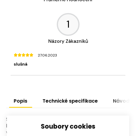
1
Názory Zákazníků
27.06.2023
slušná
Popis
Technické specifikace
Návody
Stolní vrtačka Proteco je
určená k vrtání do
Soubory cookies
kovů, dřeva i plastů
. Díky příkonu 500 W je
vrtačka ideální pro všechny domácí kutily.
Devět