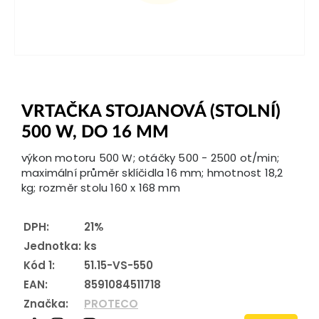
VRTAČKA STOJANOVÁ (STOLNÍ)
500 W, DO 16 MM
výkon motoru 500 W; otáčky 500 - 2500 ot/min;
maximální průměr sklíčidla 16 mm; hmotnost 18,2
kg; rozměr stolu 160 x 168 mm
DPH:
21%
Jednotka:
ks
Kód 1:
51.15-VS-550
EAN:
8591084511718
Značka:
PROTECO