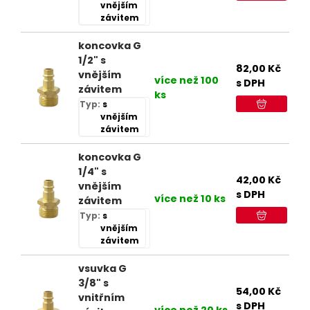
vnějším
závitem
koncovka G
1/2" s
82,00
Kč
vnějším
více než 100
s DPH
závitem
ks
Typ:
s
vnějším
závitem
koncovka G
1/4" s
42,00
Kč
vnějším
s DPH
více než 10 ks
závitem
Typ:
s
vnějším
závitem
vsuvka G
3/8" s
54,00
Kč
vnitřním
s DPH
více než 20 ks