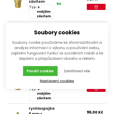
závitem
ks
Typ:
s
vnějším
závitem
rychlospojka
Soubory cookies
G 1/4" s
109,00
Kč
vnějším
více než 100
s DPH
Soubory cookie používáme ke shromažďování a
závitem
ks
analýze informací o výkonu a používání webu,
Typ:
s
vnějším
zajištění fungování funkcí ze sociálních médií a ke
závitem
zlepšení a přizpůsobení obsahu a reklam.
koncovka G
Povolit cookies
Zamítnout vše
3/8" s
50,00
Kč
vnějším
Nastavení cookies
s DPH
více než 20 ks
závitem
Typ:
s
vnějším
závitem
rychlospojka
96,00
Kč
6 mm s