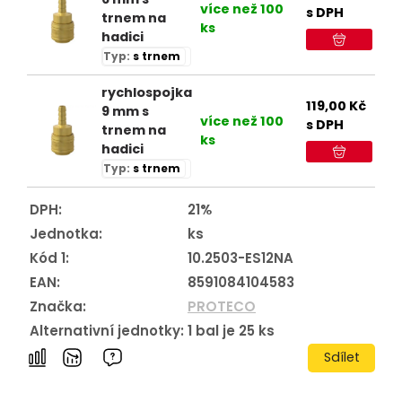
více než 100
s DPH
trnem na
ks
hadici
Typ:
s trnem
rychlospojka
119,00
Kč
9 mm s
více než 100
s DPH
trnem na
ks
hadici
Typ:
s trnem
DPH:
21%
Jednotka:
ks
Kód 1:
10.2503-ES12NA
EAN:
8591084104583
Značka:
PROTECO
Alternativní jednotky:
1
bal je
25
ks
Sdílet