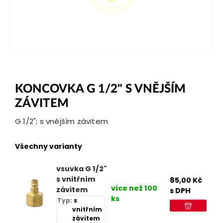
KONCOVKA G 1/2" S VNĚJŠÍM
ZÁVITEM
G 1/2"; s vnějším závitem
Všechny varianty
vsuvka G 1/2"
s vnitřním
85,00
Kč
více než 100
závitem
s DPH
ks
Typ:
s
vnitřním
závitem