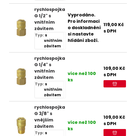
rychlospojka
Vyprodáno.
G 1/2" s
Pro informaci
vnitřním
119,00
Kč
o doskladnění
závitem
s DPH
si nastavte
Typ:
s
hlídání zboží.
vnitřním
závitem
rychlospojka
G 1/4" s
109,00
Kč
vnitřním
více než 100
s DPH
závitem
ks
Typ:
s
vnitřním
závitem
rychlospojka
G 3/8" s
109,00
Kč
vnějším
více než 100
s DPH
závitem
ks
Typ:
s