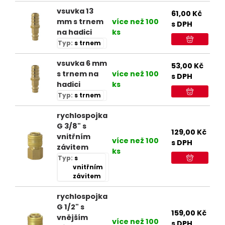
vsuvka 13
61,00
Kč
mm s trnem
více než 100
s DPH
na hadici
ks
Typ:
s trnem
vsuvka 6 mm
53,00
Kč
s trnem na
více než 100
s DPH
hadici
ks
Typ:
s trnem
rychlospojka
G 3/8" s
129,00
Kč
vnitřním
více než 100
s DPH
závitem
ks
Typ:
s
vnitřním
závitem
rychlospojka
G 1/2" s
159,00
Kč
vnějším
více než 100
s DPH