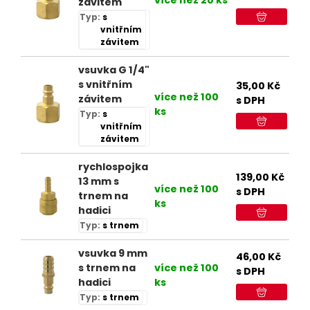
závitem
Typ:
s
vnitřním
závitem
vsuvka G 1/4"
s vnitřním
35,00
Kč
více než 100
závitem
s DPH
ks
Typ:
s
vnitřním
závitem
rychlospojka
139,00
Kč
13 mm s
více než 100
s DPH
trnem na
ks
hadici
Typ:
s trnem
vsuvka 9 mm
46,00
Kč
s trnem na
více než 100
s DPH
hadici
ks
Typ:
s trnem