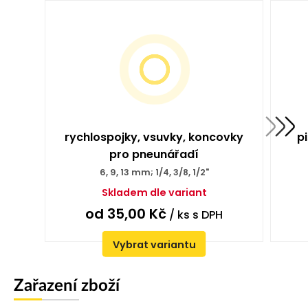
rychlospojky, vsuvky, koncovky
p
pro pneunářadí
6, 9, 13 mm; 1/4, 3/8, 1/2"
Skladem dle variant
od
35,00
Kč
/ ks
s DPH
Vybrat variantu
Zařazení zboží