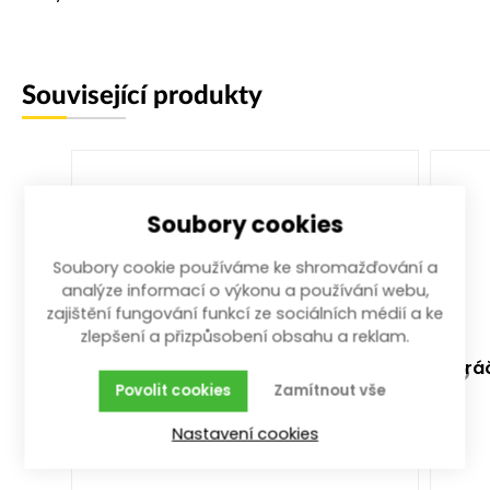
Související produkty
Soubory cookies
Soubory cookie používáme ke shromažďování a
analýze informací o výkonu a používání webu,
zajištění fungování funkcí ze sociálních médií a ke
zlepšení a přizpůsobení obsahu a reklam.
ráčna trojitá 1/4", 3/8", 1/2" 72z
rá
Povolit cookies
Zamítnout vše
celokovová 250 mm
250 mm; 1/4", 3/8", 1/2"
Nastavení cookies