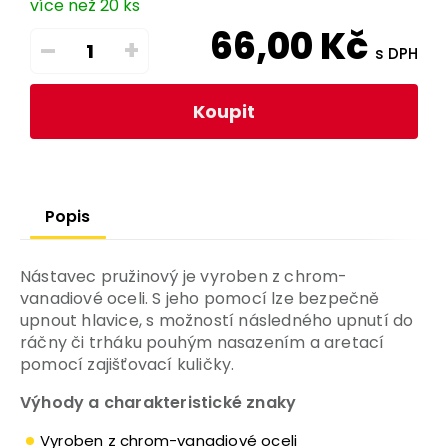
více než 20 ks
66,00
Kč
–
+
s DPH
Koupit
Popis
Nástavec pružinový je vyroben z chrom-
vanadiové oceli. S jeho pomocí lze bezpečně
upnout hlavice, s možností následného upnutí do
ráčny či trháku pouhým nasazením a aretací
pomocí zajišťovací kuličky.
Výhody a charakteristické znaky
Vyroben z chrom-vanadiové oceli