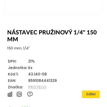
NÁSTAVEC PRUŽINOVÝ 1/4" 150
MM
150 mm; 1/4"
DPH:
21%
Jednotka:
ks
Kód 1:
43.140-08
EAN:
8591084441329
Značka:
PROTECO
Sdílet