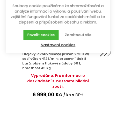
Soubory cookie používáme ke shromažďování a
analýze informací o výkonu a používání webu,
zajištění fungování funkcí ze sociálních médií a ke
zlepšení a přizpůsobení obsahu a reklam.
Povolit cookies
Zamítnout vše
Nastavení cookies
kompresor 2.2kW, nádoba 50L
Olejový; dvouválcový; příkon 2 200 W;
sací výkon 412 l/min; pracovní tlak 8
barů; objem tlakové nádoby 50 l;
hmotnost 45 kg
Vyprodáno. Pro informaci o
doskladnění si nastavte hlídání
zboží.
6 999,00
Kč
/ ks
s DPH