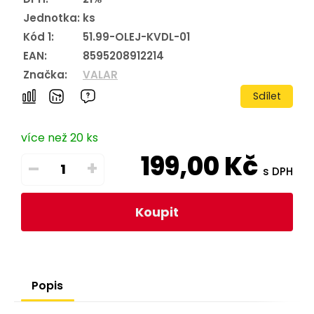
Jednotka:
ks
Kód 1:
51.99-OLEJ-KVDL-01
EAN:
8595208912214
Značka:
VALAR
Sdílet
více než 20 ks
199,00
Kč
–
+
s DPH
Koupit
Popis