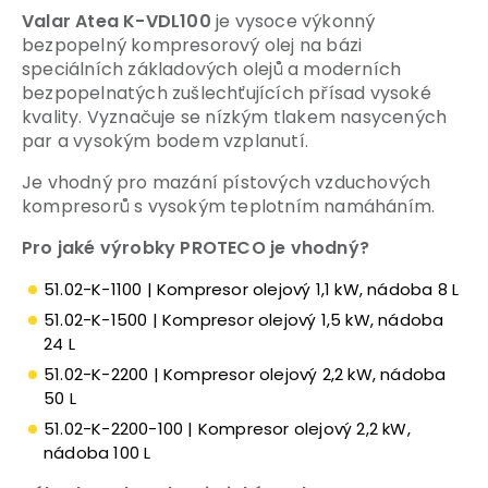
Valar Atea K-VDL
100
je vysoce výkonný
bezpopelný kompresorový olej na bázi
speciálních základových olejů a moderních
bezpopelnatých zušlechťujících přísad vysoké
kvality. Vyznačuje se nízkým tlakem nasycených
par a vysokým bodem vzplanutí.
Je vhodný pro mazání pístových vzduchových
kompresorů s vysokým teplotním namáháním.
Pro jaké výrobky PROTECO je vhodný?
51.02-K-1100 | Kompresor olejový 1,1 kW, nádoba 8 L
51.02-K-1500 | Kompresor olejový 1,5 kW, nádoba
24 L
51.02-K-2200 | Kompresor olejový 2,2 kW, nádoba
50 L
51.02-K-2200-100 | Kompresor olejový 2,2 kW,
nádoba 100 L