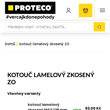
/
Domů
kotouč lamelový zkosený ZO
KOTOUČ LAMELOVÝ ZKOSENÝ
ZO
Všechny varianty
kotouč lamelový
63,00
Kč
zkosený MAX 125 mm
více