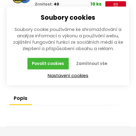
10 ks
Zrnitost:
40
Materiál:
nerez, ocel
Soubory cookies
DPH:
21%
Soubory cookie používáme ke shromažďování a
Jednotka:
ks
analýze informací o výkonu a používání webu,
Kód 1:
MK-KOT-LAM-ZK-Z
zajištění fungování funkcí ze sociálních médií a ke
zlepšení a přizpůsobení obsahu a reklam.
Sdílet
Povolit cookies
Zamítnout vše
Skladem dle variant
Nastavení cookies
Popis