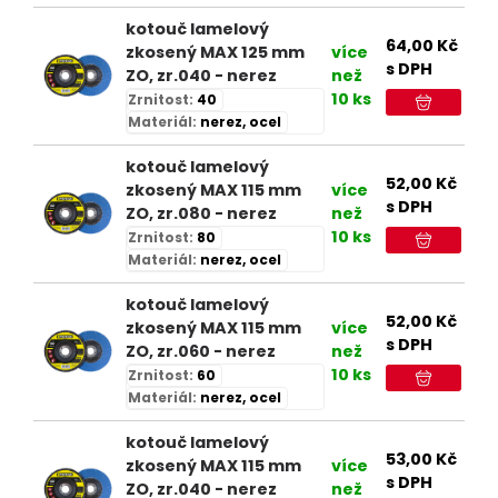
kotouč lamelový
64,00
Kč
zkosený MAX 125 mm
více
s DPH
ZO, zr.040 - nerez
než
10 ks
Zrnitost:
40
Materiál:
nerez, ocel
kotouč lamelový
52,00
Kč
zkosený MAX 115 mm
více
s DPH
ZO, zr.080 - nerez
než
10 ks
Zrnitost:
80
Materiál:
nerez, ocel
kotouč lamelový
52,00
Kč
zkosený MAX 115 mm
více
s DPH
ZO, zr.060 - nerez
než
10 ks
Zrnitost:
60
Materiál:
nerez, ocel
kotouč lamelový
53,00
Kč
zkosený MAX 115 mm
více
s DPH
ZO, zr.040 - nerez
než