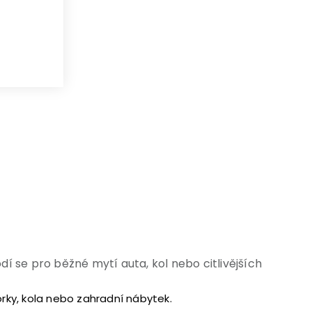
bou
í se pro běžné mytí auta, kol nebo citlivějších
orky, kola nebo zahradní nábytek.