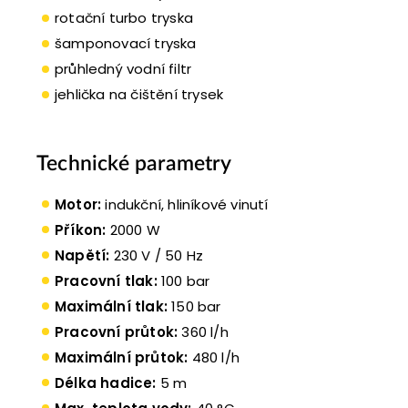
rotační turbo tryska
šamponovací tryska
průhledný vodní filtr
jehlička na čištění trysek
Technické parametry
Motor:
indukční, hliníkové vinutí
Příkon:
2000 W
Napětí:
230 V / 50 Hz
Pracovní tlak:
100 bar
Maximální tlak:
150 bar
Pracovní průtok:
360 l/h
Maximální průtok:
480 l/h
Délka hadice:
5 m