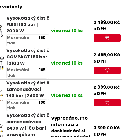
 varianty
Vysokotlaký čistič
2 499,00
Kč
FLEXI 150 bar |
s DPH
více než 10 ks
2000 W
Maximální
150
tlak:
Vysokotlaký čistič
2 499,00
Kč
COMPACT 165 bar
s DPH
více než 10 ks
| 2100 W
Maximální
165
tlak:
Vysokotlaký čistič
2 899,00
Kč
samonasávací
s DPH
více než 10 ks
180 bar | 2400 W
Maximální
180
tlak:
Vysokotlaký čistič
Vyprodáno. Pro
samonasávací |
informaci o
3 599,00
Kč
2400 W | 180 bar |
doskladnění si
s DPH
s navijákem