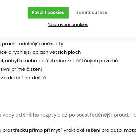
Povolit cookies
Zamítnout vše
Nastavení cookies
– postavíš ji vedle sebe, nebo ji vezeš na kolečkách za se
í kolem auta, domu, terasy i zahrady i ve stojaté pozici
 prach i odolnější nečistoty
áce a rychlejší oplach větších ploch
ol, nábytku nebo dalších více znečištěných povrchů
ivní přímé čištění
i za drobného deště
vody od širšího rozptylu až po soustředěnější proud. Hod
o prostředku přímo při mytí. Praktické řešení pro auta, mot