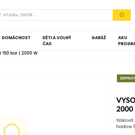
DOMÁCNOST
DĚTI A VOLNÝ
GARÁŽ
AKU
ČAS
PROGR
I 150 bar | 2000 W
SRPNOV
VYSO
2000
tlaková 
hadice 5