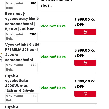
nastavte hlídání
Maximální
180
zboží.
tlak:
Benzínový
vysokotlaký čistič
7 999,00
Kč
samonasávací |
s DPH
více než 10 ks
5,2 kW | 200 bar
Maximální
200
tlak:
Vysokotlaký čistič
PREMIUM 225 bar |
6 999,00
Kč
3200 W |
s DPH
více než 10 ks
samonasávání
Maximální
225
tlak:
myčka
vysokotlaká
2 499,00
Kč
2200W, max
s DPH
více než 10 ks
165bar, 6.3l/min
Maximální
165
tlak:
myčka