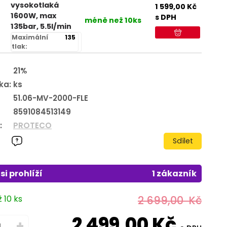
vysokotlaká
1 599,00
Kč
1600W, max
s DPH
méně než 10ks
135bar, 5.5l/min
Maximální
135
tlak:
21%
ka:
ks
51.06-MV-2000-FLE
8591084513149
:
PROTECO
Sdílet
si prohlíží
1 zákazník
 10 ks
2 699,00
Kč
2 499,00
Kč
+