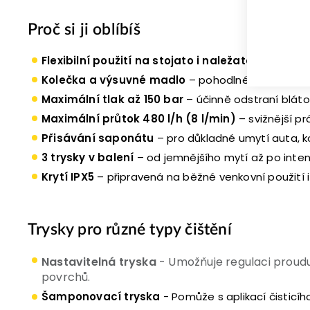
Proč si ji oblíbíš
Flexibilní použití na stojato i naležato s kolečky
Kolečka a výsuvné madlo
– pohodlné přemisťován
Maximální tlak až 150 bar
– účinně odstraní bláto,
Maximální průtok 480 l/h (8 l/min)
– svižnější pr
Přisávání saponátu
– pro důkladné umytí auta, k
3 trysky v balení
– od jemnějšího mytí až po intenz
Krytí IPX5
– připravená na běžné venkovní použití 
Trysky pro různé typy čištění
Nastavitelná tryska
-
Umožňuje regulaci proudu 
povrchů.
Šamponovací tryska
-
Pomůže s aplikací čisticíh