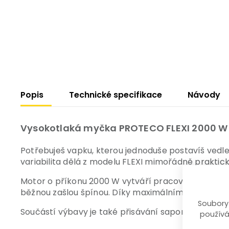
Popis
Technické specifikace
Návody
Vysokotlaká myčka PROTECO FLEXI 2000 W – 
Potřebuješ vapku, kterou jednoduše postavíš vedle
variabilita dělá z modelu FLEXI mimořádně prakti
Motor o příkonu 2000 W vytváří pracovní tlak 100 
běžnou zašlou špínou. Díky maximálnímu průtoku 480 
Soubory
Součástí výbavy je také přisávání saponátu a trojic
používá