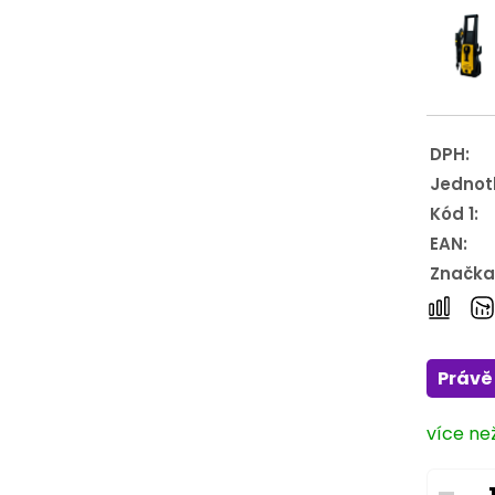
DPH:
Jednot
Kód 1:
EAN:
Značka
Právě 
více než
–