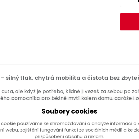
silný tlak, chytrá mobilita a čistota bez zby
 auta, ale když je potřeba, klidně ji vezeš za sebou po
ckého pomocníka pro běžné mytí kolem domu, garáže i z
bar a maximální tlak až 150 bar, takže si bez problémů
Soubory cookies
l/h zvládneš vyčistit i větší plochy rychleji a pohodlně
 cookie používáme ke shromažďování a analýze informací o 
e trysek, takže si snadno zvolíš režim přesně podle toho,
ní webu, zajištění fungování funkcí ze sociálních médií a ke zl
přizpůsobení obsahu a reklam.