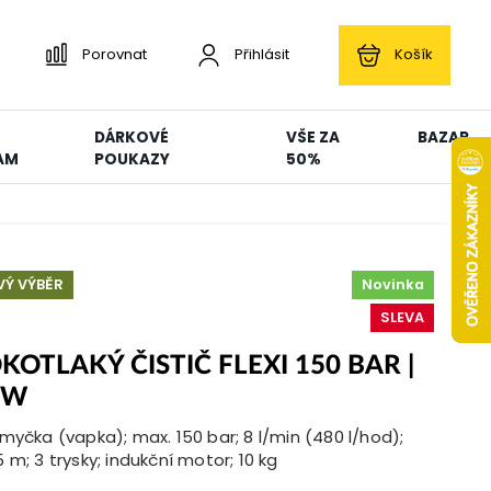
Porovnat
Přihlásit
Košík
DÁRKOVÉ
VŠE ZA
BAZAR
AM
POUKAZY
50%
Ý VÝBĚR
Novinka
SLEVA
KOTLAKÝ ČISTIČ FLEXI 150 BAR |
 W
myčka (vapka); max. 150 bar; 8 l/min (480 l/hod);
 m; 3 trysky; indukční motor; 10 kg