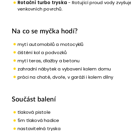
Rotační turbo tryska
-
Rotující proud vody zvyšuj
venkovních povrchů.
Na co se myčka hodí?
mytí automobilů a motocyklů
čištění kol a podvozků
mytí teras, dlažby a betonu
zahradní nábytek a vybavení kolem domu
práci na chatě, dvoře, v garáži i kolem dílny
Součást balení
tlaková pistole
5m tlaková hadice
nastavitelná tryska