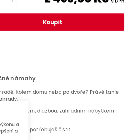
s DPH
Koupit
tečné námahy
 zahradě, kolem domu nebo po dvoře? Právě tahle
ahrady.
 poradí s autem, dlažbou, zahradním nábytkem i
ji.
výkonu a
 co zrovna potřebuješ čistit.
epšení a