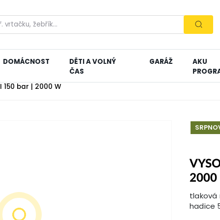
DOMÁCNOST
DĚTI A VOLNÝ
GARÁŽ
AKU
ČAS
PROGR
I 150 bar | 2000 W
SRPNOV
VYSO
2000
tlaková 
hadice 5