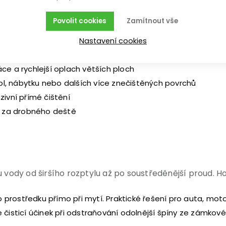
Povolit cookies
Zamítnout vše
– postavíš ji vedle sebe, nebo ji vezeš na kolečkách za se
í kolem auta, domu, terasy i zahrady i ve stojaté pozici
Nastavení cookies
 prach i odolnější nečistoty
áce a rychlejší oplach větších ploch
ol, nábytku nebo dalších více znečištěných povrchů
ivní přímé čištění
i za drobného deště
vody od širšího rozptylu až po soustředěnější proud. Hod
o prostředku přímo při mytí. Praktické řešení pro auta, mot
e čisticí účinek při odstraňování odolnější špíny ze zámk