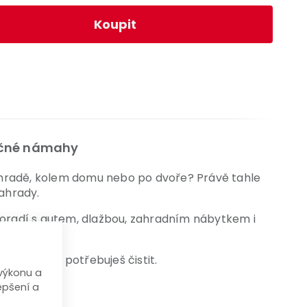
Koupit
tečné námahy
 zahradě, kolem domu nebo po dvoře? Právě tahle
ahrady.
 poradí s autem, dlažbou, zahradním nábytkem i
ji.
 co zrovna potřebuješ čistit.
výkonu a
epšení a