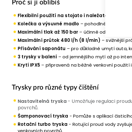
Proč si ji oblíbíš
Flexibilní použití na stojato i naležato s kolečky
Kolečka a výsuvné madlo
– pohodlné přemisťován
Maximální tlak až 150 bar
– účinně odstraní bláto,
Maximální průtok 480 l/h (8 l/min)
– svižnější pr
Přisávání saponátu
– pro důkladné umytí auta, k
3 trysky v balení
– od jemnějšího mytí až po intenz
Krytí IPX5
– připravená na běžné venkovní použití 
Trysky pro různé typy čištění
Nastavitelná tryska
-
Umožňuje regulaci proudu 
povrchů.
Šamponovací tryska
-
Pomůže s aplikací čisticíh
Rotační turbo tryska
-
Rotující proud vody zvyšuj
venkovních povrchů.