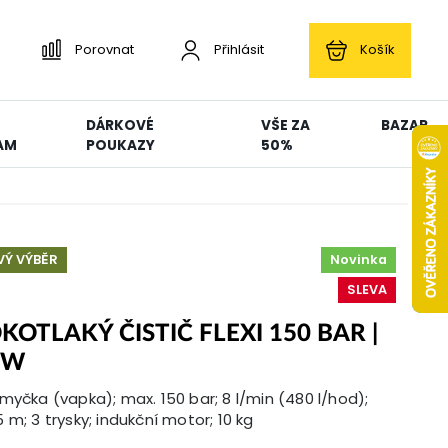
Porovnat
Přihlásit
Košík
DÁRKOVÉ
VŠE ZA
BAZAR
AM
POUKAZY
50%
Ý VÝBĚR
Novinka
SLEVA
KOTLAKÝ ČISTIČ FLEXI 150 BAR |
 W
myčka (vapka); max. 150 bar; 8 l/min (480 l/hod);
 m; 3 trysky; indukční motor; 10 kg