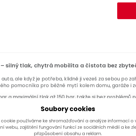
silný tlak, chytrá mobilita a čistota bez zby
 auta, ale když je potřeba, klidně ji vezeš za sebou po
ckého pomocníka pro běžné mytí kolem domu, garáže i z
bar a maximální tlak až 150 bar, takže si bez problémů
l/h zvládneš vyčistit i větší plochy rychleji a pohodlně
Soubory cookies
e trysek, takže si snadno zvolíš režim přesně podle toho,
 cookie používáme ke shromažďování a analýze informací o 
ní webu, zajištění fungování funkcí ze sociálních médií a ke zl
přizpůsobení obsahu a reklam.