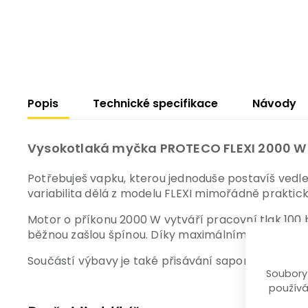
Popis
Technické specifikace
Návody
Vysokotlaká myčka PROTECO FLEXI 2000 W – 
Potřebuješ vapku, kterou jednoduše postavíš vedle
variabilita dělá z modelu FLEXI mimořádně prakti
Motor o příkonu 2000 W vytváří pracovní tlak 100 
běžnou zašlou špínou. Díky maximálnímu průtoku 480 
Součástí výbavy je také přisávání saponátu a trojic
Soubory
používá