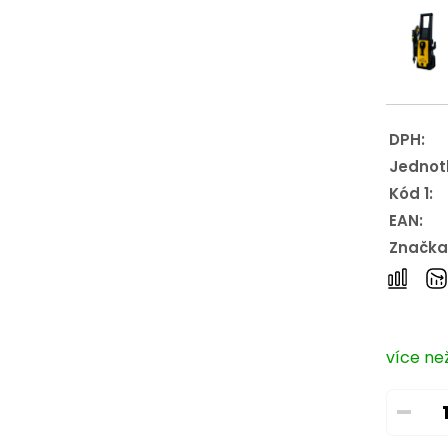
DPH:
Jednot
Kód 1:
EAN:
Značka
více než
–