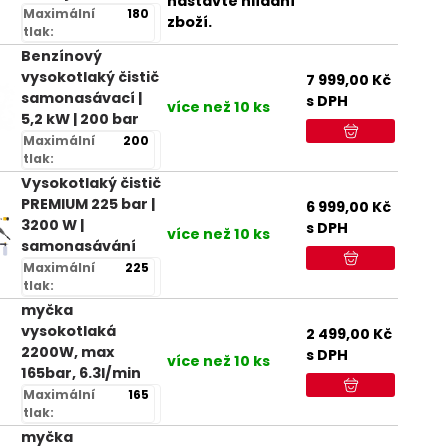
nastavte hlídání
Maximální
180
zboží.
tlak:
Benzínový
vysokotlaký čistič
7 999,00
Kč
samonasávací |
s DPH
více než 10 ks
5,2 kW | 200 bar
Maximální
200
tlak:
Vysokotlaký čistič
PREMIUM 225 bar |
6 999,00
Kč
3200 W |
s DPH
více než 10 ks
samonasávání
Maximální
225
tlak:
myčka
vysokotlaká
2 499,00
Kč
2200W, max
s DPH
více než 10 ks
165bar, 6.3l/min
Maximální
165
tlak:
myčka