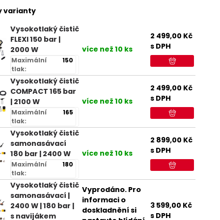
 varianty
Vysokotlaký čistič
2 499,00
Kč
FLEXI 150 bar |
s DPH
více než 10 ks
2000 W
Maximální
150
tlak:
Vysokotlaký čistič
2 499,00
Kč
COMPACT 165 bar
s DPH
více než 10 ks
| 2100 W
Maximální
165
tlak:
Vysokotlaký čistič
2 899,00
Kč
samonasávací
s DPH
více než 10 ks
180 bar | 2400 W
Maximální
180
tlak:
Vysokotlaký čistič
Vyprodáno. Pro
samonasávací |
informaci o
3 599,00
Kč
2400 W | 180 bar |
doskladnění si
s DPH
s navijákem