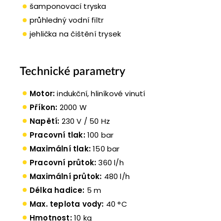
šamponovací tryska
průhledný vodní filtr
jehlička na čištění trysek
Technické parametry
Motor:
indukční, hliníkové vinutí
Příkon:
2000 W
Napětí:
230 V / 50 Hz
Pracovní tlak:
100 bar
Maximální tlak:
150 bar
Pracovní průtok:
360 l/h
Maximální průtok:
480 l/h
Délka hadice:
5 m
Max. teplota vody:
40 °C
Hmotnost:
10 kg