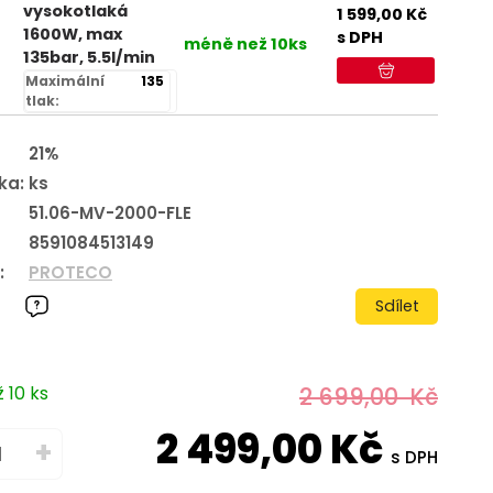
vysokotlaká
1 599,00
Kč
1600W, max
s DPH
méně než 10ks
135bar, 5.5l/min
Maximální
135
tlak:
21%
ka:
ks
51.06-MV-2000-FLE
8591084513149
:
PROTECO
Sdílet
 10 ks
2 699,00
Kč
2 499,00
Kč
+
s DPH