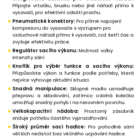
Připojte vrtačku, brusku nebo jiné nářadí přímo k
vysavači, pro efektivní odsátí prachu.
Pneumatické konektory:
Pro přímé napojení
kompresoru do vysavače s výstupem pro
vzduchové nářadí přímo k vysavači, což šetří čas a
zvyšuje efektivitu práce.
Regulátor sacího výkonu:
Možnost volby
intenzity sání
Knoflík pro výběr funkce a sacího výkonu:
Přizpůsobte výkon a funkce podle potřeby, která
nejvíce vyhovuje aktuální situaci.
Snadná manipulace:
Sklopné madlo usnadňuje
přepravu a skladování, zatímco odolná kolečka
umožňují snadný pohyb i na nerovném povrchu.
Velkokapacitní nádoba:
Prostorný zásobník
snižuje potřebu častého vyprazdňování.
Široký průměr sací hadice:
Pro pohodlné sání
větších nečistot bez věčného ucpávání hadice