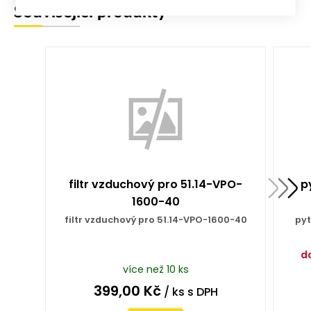
Související produkty
filtr vzduchový pro 51.14-VPO-
p
1600-40
filtr vzduchový pro 51.14-VPO-1600-40
pyt
d
více než 10 ks
399,00
Kč
/ ks
s DPH