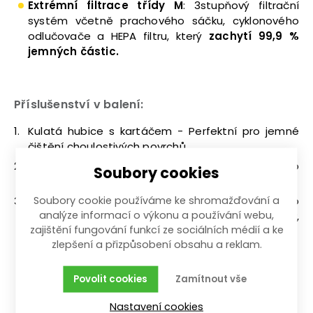
Extrémní filtrace třídy M
: 3stupňový filtrační
systém včetně prachového sáčku, cyklonového
odlučovače a HEPA filtru, který
zachytí 99,9 %
jemných částic.
Příslušenství v balení:
Kulatá hubice s kartáčem - Perfektní pro jemné
čištění choulostivých povrchů.
Hubice s kartáčem na podlahu - Ideální pro
Soubory cookies
vysávání podlah i koberců.
Štěrbinová hubice - Umožňuje snadný přístup do
Soubory cookie používáme ke shromažďování a
analýze informací o výkonu a používání webu,
úzkých a těžko dostupných míst, jako jsou rohy,
zajištění fungování funkcí ze sociálních médií a ke
škvíry nebo prostor mezi sedadly.
zlepšení a přizpůsobení obsahu a reklam.
Povolit cookies
Zamítnout vše
Nastavení cookies