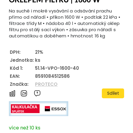
OKLEPEM FILTRU | 1600 W
Na suché i mokré vysávání a odsávání prachu
přímo od nářadí • příkon 1600 W • podtlak 22 kPa •
filtrace třídy M • nádoba 40 l • automatický oklep
filtru pro stálý sací výkon • zásuvka pro nářadí s
automatikou a doběhem • hmotnost 16 kg
DPH:
21%
Jednotka:
ks
Kód 1:
51.14-VPO-1600-40
EAN:
8591084512586
Značka:
PROTECO
Sdílet
více než 10 ks