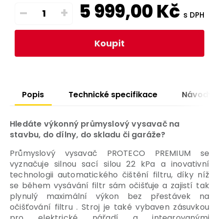
5 999,00
Kč
–
+
s DPH
Koupit
Popis
Technické specifikace
Návody
Hledáte výkonný průmyslový vysavač na
stavbu, do dílny, do skladu či garáže?
Průmyslový vysavač PROTECO PREMIUM se
vyznačuje silnou sací silou 22 kPa a inovativní
technologii automatického čištění filtru, díky níž
se během vysávání filtr sám očišťuje a zajistí tak
plynulý maximální výkon bez přestávek na
očišťování filtru
. Stroj je také vybaven zásuvkou
pro elektrické nářadí a integrovanými