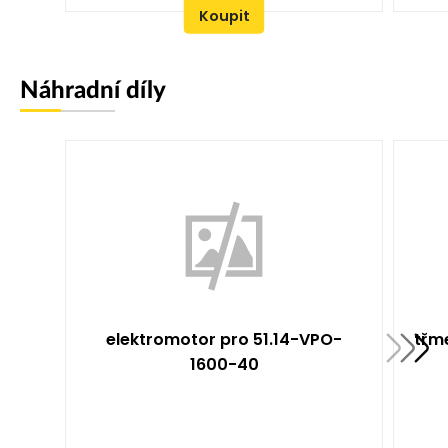
Koupit
Náhradní díly
elektromotor pro 51.14-VPO-
třme
1600-40