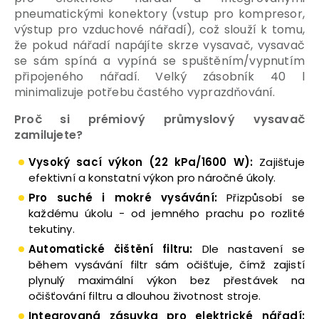
pneumatickými konektory (vstup pro kompresor,
výstup pro vzduchové nářadí), což slouží k tomu,
že pokud nářadí napájíte skrze vysavač, vysavač
se sám spíná a vypíná se spuštěním/vypnutím
připojeného nářadí. Velký zásobník 40 l
minimalizuje potřebu častého vyprazdňování.
Proč si prémiový průmyslový vysavač
zamilujete?
Vysoký sací výkon (22 kPa/1600 W):
Zajišťuje
efektivní a konstatní výkon pro náročné úkoly.
Pro suché i mokré vysávání:
Přizpůsobí se
každému úkolu - od jemného prachu po rozlité
tekutiny.
Automatické čištění filtru:
Dle nastavení se
během vysávání filtr sám očišťuje, čímž zajistí
plynulý maximální výkon bez přestávek na
očišťování filtru a dlouhou životnost stroje.
Integrovaná zásuvka pro elektrické nářadí: