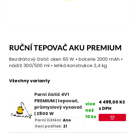
RUČNÍ TEPOVAČ AKU PREMIUM
Bezdrátový čistič oken 60 W • baterie 2000 mAh •
nádrž 300/500 ml • lehká konstrukce 2,4 kg
Všechny varianty
Parní čistič 4V1
PREMIUM | tepovač,
4 499,00
Kč
více
průmyslový vysavač
s DPH
než
| 2800 W
10 ks
Parní čištění:
Ano
Sací podtlak:
21