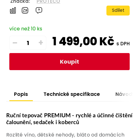
Značka:
PROTECO
Sdílet
více než 10 ks
1 499,00
Kč
–
+
s DPH
Koupit
Popis
Technické specifikace
Návody
Ruční tepovač PREMIUM - rychlé a účinné čištění
čalounění, sedaček i koberců
Rozlité víno, dětské nehody, bláto od domácích