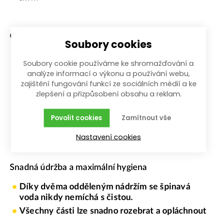
Obsah balení
Soubory cookies
Ruční tepovač PREMIUM
Soubory cookie používáme ke shromažďování a
analýze informací o výkonu a používání webu,
Motorový kartáč
zajištění fungování funkcí ze sociálních médií a ke
Kombinovaný kartáč
zlepšení a přizpůsobení obsahu a reklam.
USB-C nabíjecí kabel
Povolit cookies
Zamítnout vše
Návod k použití
Nastavení cookies
Snadná údržba a maximální hygiena
Díky dvěma odděleným nádržím se špinavá
voda nikdy nemíchá s čistou.
Všechny části lze snadno rozebrat a opláchnout