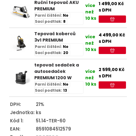
Ruční tepovač AKU
1 499,00
Kč
více
PREMIUM
s DPH
než
Parní čištění:
Ne
10 ks
Sací podtlak:
8
Tepovač koberců
4 499,00
Kč
více
3v1 PREMIUM
s DPH
než
Parní čištění:
Ne
10 ks
Sací podtlak:
20
tepovač sedaček a
2 599,00
Kč
autosedaček
více
s DPH
PREMIUM 1200 W
než
10 ks
Parní čištění:
Ne
Sací podtlak:
13
DPH:
21%
Jednotka:
ks
Kód 1:
51.14-TER-60
EAN:
8591084512579