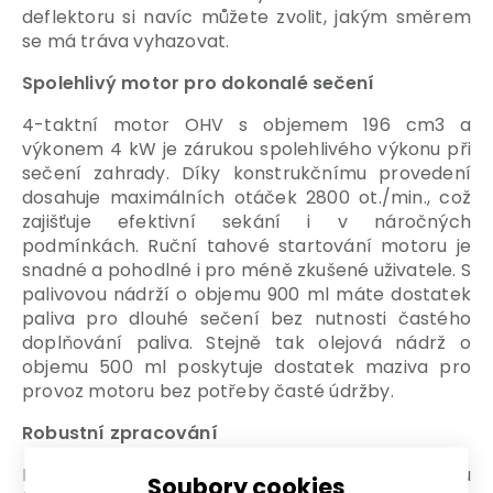
deflektoru si navíc můžete zvolit, jakým směrem
se má tráva vyhazovat.
Spolehlivý motor pro dokonalé sečení
4-taktní motor OHV s objemem 196 cm3 a
výkonem 4 kW je zárukou spolehlivého výkonu při
sečení zahrady. Díky konstrukčnímu provedení
dosahuje maximálních otáček 2800 ot./min., což
zajišťuje efektivní sekání i v náročných
podmínkách. Ruční tahové startování motoru je
snadné a pohodlné i pro méně zkušené uživatele. S
palivovou nádrží o objemu 900 ml máte dostatek
paliva pro dlouhé sečení bez nutnosti častého
doplňování paliva. Stejně tak olejová nádrž o
objemu 500 ml poskytuje dostatek maziva pro
provoz motoru bez potřeby časté údržby.
Robustní zpracování
Robustní ocelové tělo sekačky zajišťuje dlouhou
Soubory cookies