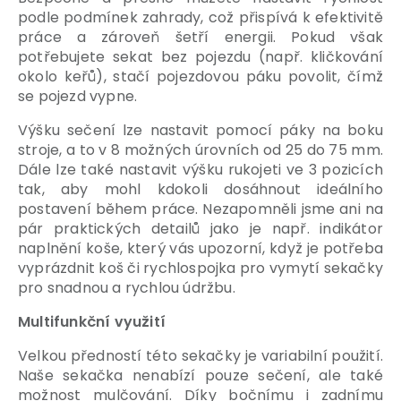
podle podmínek zahrady, což přispívá k efektivitě
práce a zároveň šetří energii. Pokud však
potřebujete sekat bez pojezdu (např. kličkování
okolo keřů), stačí pojezdovou páku povolit, čímž
se pojezd vypne.
Výšku sečení lze nastavit pomocí páky na boku
stroje, a to v 8 možných úrovních od 25 do 75 mm.
Dále lze také nastavit výšku rukojeti ve 3 pozicích
tak, aby mohl kdokoli dosáhnout ideálního
postavení během práce. Nezapomněli jsme ani na
pár praktických detailů jako je např. indikátor
naplnění koše, který vás upozorní, když je potřeba
vyprázdnit koš či rychlospojka pro vymytí sekačky
pro snadnou a rychlou údržbu.
Multifunkční využití
Velkou předností této sekačky je variabilní použití.
Naše sekačka nenabízí pouze sečení, ale také
možnost mulčování. Díky bočnímu i zadnímu