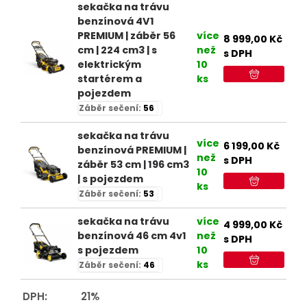
sekačka na trávu
benzínová 4V1
PREMIUM | záběr 56
více
8 999,00
Kč
cm | 224 cm3 | s
než
s DPH
elektrickým
10
startérem a
ks
pojezdem
Záběr sečení:
56
sekačka na trávu
více
6 199,00
Kč
benzínová PREMIUM |
než
s DPH
záběr 53 cm | 196 cm3
10
| s pojezdem
ks
Záběr sečení:
53
sekačka na trávu
více
4 999,00
Kč
benzínová 46 cm 4v1
než
s DPH
s pojezdem
10
ks
Záběr sečení:
46
DPH:
21%