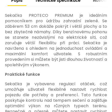
Popis
Technické specifikace
Návody
Sekačka PROTECO PREMIUM je ideálním
pomocníkem pro údržbu zahradní zeleně. Se
záběrem 53 cm dokáže pokrýt i větší plochy a to
bez zbytečné námahy. Díky benzínovému pohonu
se stanete nezávislými na elektrické síti, což
zaručuje větší flexibilitu při práci. Sekačka je
navržena s ohledem na jednoduchost ovládání a
maximální komfort uživatele. S robustním
provedením si můžete být jisti dlouhou životností a
spolehlivým výkonem.
Praktické funkce
Sekačka je vybavena regulací otáček, což
umožňuje uživateli flexibilně nastavit rychlost
pojezdu dle potřeby a preferencí. Tato funkce
poskytuje kontrolu nad tempem sečení a zajišťuje
optimální výkon na různých typech terénu.
Bezpečně a přesně můžete nastavit rychlost