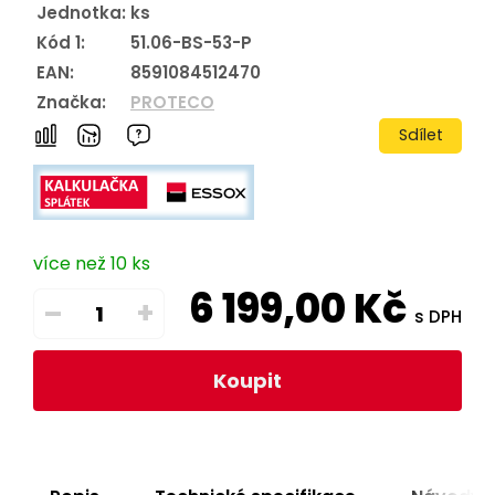
Jednotka:
ks
Kód 1:
51.06-BS-53-P
EAN:
8591084512470
Značka:
PROTECO
Sdílet
více než 10 ks
6 199,00
Kč
–
+
s DPH
Koupit