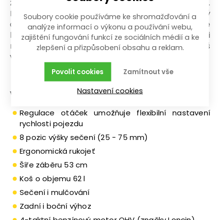
životnost a odolnost vůči nárazům a opotřebení.
Kolečka jsou vybavena ložisky, což zajišťuje plynulý
Soubory cookie používáme ke shromažďování a
a snadný pohyb po trávníku a zároveň zvyšuje
analýze informací o výkonu a používání webu,
komfort během práce. Díky objemnému 62 l koši
zajištění fungování funkcí ze sociálních médií a ke
navíc nemusíte každou chvilku běhat koš
zlepšení a přizpůsobení obsahu a reklam.
vyprazdňovat.
Povolit cookies
Zamítnout vše
Nastavení cookies
Výhody a charakteristické znaky:
Regulace otáček umožňuje flexibilní nastavení
rychlosti pojezdu
8 pozic výšky sečení (25 - 75 mm)
Ergonomická rukojeť
Šíře záběru 53 cm
Koš o objemu 62 l
Sečení i mulčování
Zadní i boční výhoz
4-taktní benzínový motor OHV (značky Loncin)