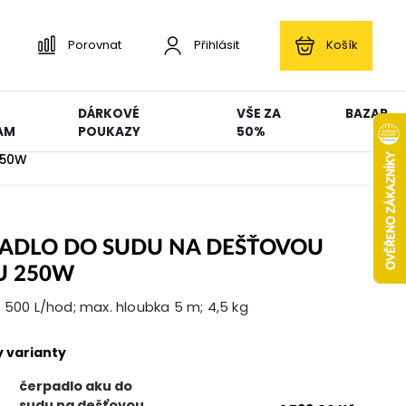
Porovnat
Přihlásit
Košík
DÁRKOVÉ
VŠE ZA
BAZAR
AM
POUKAZY
50%
250W
ADLO DO SUDU NA DEŠŤOVOU
U 250W
 500 L/hod; max. hloubka 5 m; 4,5 kg
 varianty
čerpadlo aku do
sudu na dešťovou