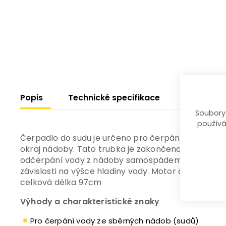
Popis
Technické specifikace
Návody
Soubory
používá
Čerpadlo do sudu je určeno pro čerpání vody do t
okraj nádoby. Tato trubka je zakončena uzavíracím 
odčerpání vody z nádoby samospádem. Čerpadlo j
závislosti na výšce hladiny vody. Motor čerpadla 
celková délka 97cm
Výhody a charakteristické znaky
Pro čerpání vody ze sběrných nádob (sudů)