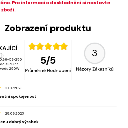
áno. Pro informaci o doskladnění si nastavte
 zboží.
Zobrazení produktu
KAJÍCÍ
3
5
/
5
0.86-CS-250
 do sudu na
Názory Zákazníků
 vodu 250W
Průměrné Hodnocení
10.07.2023
entní spokojenost
28.06.2023
cenu dobrý výrobek