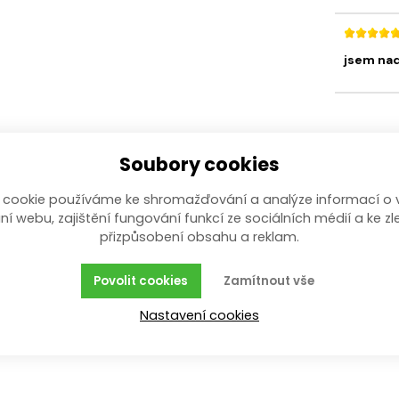
jsem nad
Soubory cookies
 cookie používáme ke shromažďování a analýze informací o 
ní webu, zajištění fungování funkcí ze sociálních médií a ke zl
přizpůsobení obsahu a reklam.
eploty 35°C, ze sběrných nádob zejména sudů. Háková v
ventilem a čepem pro připojení rychlospojky hadice. Ve
e osazeno klasickým nastavitelným plovákovým spínač
Povolit cookies
Zamítnout vše
je chlazen protékající vodou a je vybaven tepelnou och
Nastavení cookies