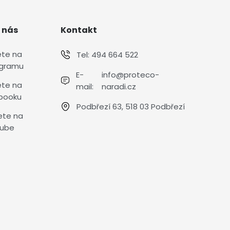
 nás
Kontakt
ete na
Tel:
494 664 522
agramu
E-
info@proteco-
ete na
mail:
naradi.cz
booku
Podbřezí 63, 518 03 Podbřezí
ete na
ube