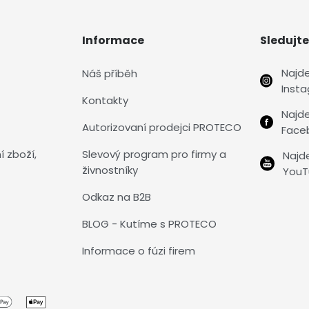
Informace
Sledujte
Najd
Náš příběh
Inst
Kontakty
Najd
Autorizovaní prodejci PROTECO
Face
í zboží,
Slevový program pro firmy a
Najd
živnostníky
YouT
Odkaz na B2B
BLOG - Kutíme s PROTECO
Informace o fúzi firem