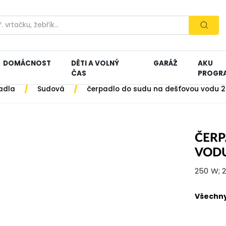
DOMÁCNOST
DĚTI A VOLNÝ
GARÁŽ
AKU
ČAS
PROGR
/
/
adla
Sudová
čerpadlo do sudu na dešťovou vodu 
ČERP
VOD
250 W; 2
Všechny