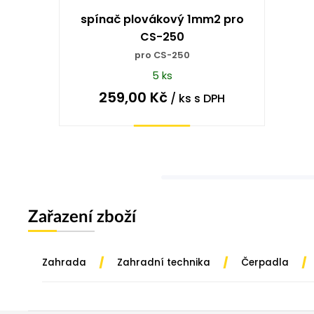
spínač plovákový 1mm2 pro
CS-250
pro CS-250
5 ks
259,00
Kč
/ ks
s DPH
Koupit
Zařazení zboží
/
/
/
Zahrada
Zahradní technika
Čerpadla