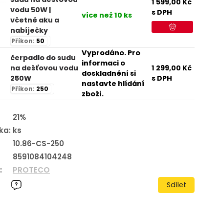
1 599,00
Kč
vodu 50W |
s DPH
více než 10 ks
včetně aku a
nabíječky
Příkon:
50
Vyprodáno. Pro
čerpadlo do sudu
informaci o
na dešťovou vodu
1 299,00
Kč
doskladnění si
250W
s DPH
nastavte hlídání
Příkon:
250
zboží.
21%
ka:
ks
10.86-CS-250
8591084104248
:
PROTECO
Sdílet