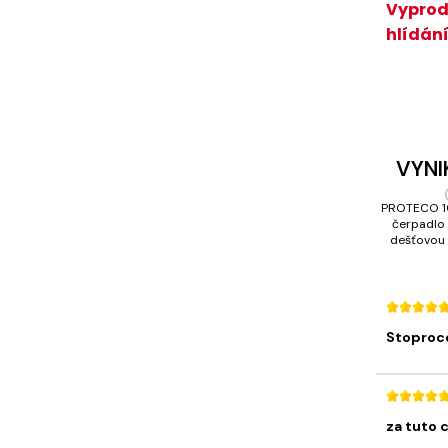
Vyprod
hlídání
VYNI
PROTECO 1
čerpadlo
dešťovou
Stoproc
za tuto 