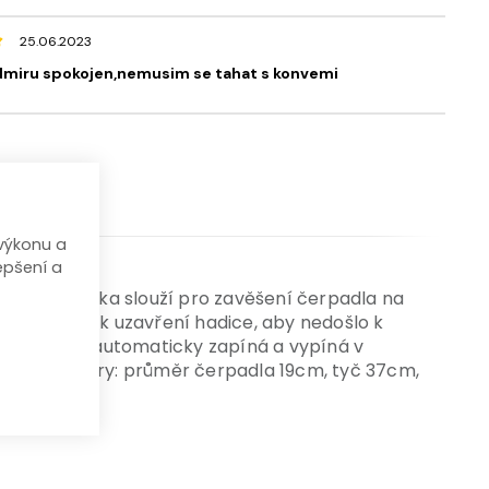
25.06.2023
miru spokojen,nemusim se tahat s konvemi
výkonu a
epšení a
ývodní trubka slouží pro zavěšení čerpadla na
ntil slouží k uzavření hadice, aby nedošlo k
em, který automaticky zapíná a vypíná v
ranou. Rozměry: průměr čerpadla 19cm, tyč 37cm,