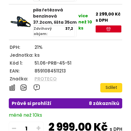
pila řetězová
2 299,00
Kč
více
benzinová
s DPH
než 10
37.2ccm, lišta 35cm
ks
Zdvihový
37,2
objem:
DPH:
21%
Jednotka:
ks
Kód 1:
51.06-PRB-45-51
EAN:
8591084511213
Značka:
PROTECO
Sdílet
Právě si prohlíží
8 zákazníků
méně než 10ks
2 999,00
Kč
–
+
s DPH