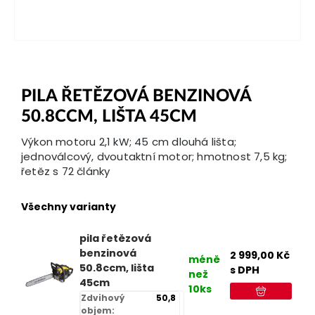
PILA ŘETĚZOVÁ BENZINOVÁ
50.8CCM, LIŠTA 45CM
Výkon motoru 2,1 kW; 45 cm dlouhá lišta;
jednoválcový, dvoutaktní motor; hmotnost 7,5 kg;
řetěz s 72 články
Všechny varianty
pila řetězová
benzinová
2 999,00
Kč
méně
50.8ccm, lišta
s DPH
než
45cm
10ks
Zdvihový
50,8
objem: