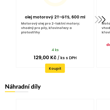
olej motorový 2T-GTS, 600 ml
Motorový olej pro 2-taktní motory;
Moto
vhodný pro pily, křovinořezy a
vhodn
plotostřihy
křov
d
4 ks
129,00
Kč
/ ks
s DPH
Koupit
Náhradní díly