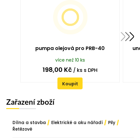
pumpa olejová pro PRB-40
un
více než 10 ks
198,00
Kč
/ ks
s DPH
Koupit
Zařazení zboží
/
/
/
Dílna a stavba
Elektrické a aku nářadí
Pily
Řetězové