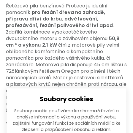
Řetězová pila benzínová Proteco je ideální
pomocník
pro řezání dřeva na zahradě,
přípravu dříví do krbu, odvětvování,
prořezávání, řezání palivového dříví apod
.
Zdařilá kombinace vysokootáčkového
dvoutaktního motoru o zdvihovém objemu
50,8
cm ³ a výkonu 2,1 kW
činí z motorové pily velmi
oblíbeného komfortního a kompaktního
pomocníka pro každého vášnivého kutila, či
zahrádkáře. Motorová pila disponuje 45 cm lištou s
72článkovým řetězem Oregon pro plnění i těch
náročnějších úkolů. Motor je sestavou silentbloků
a plastových krytů nejen chráněn proti nárazu, ale
i spolu s odstředivou spojkou maximální možnou
měrou zbaven vibrací a hlučnosti. Optimální
Soubory cookies
napnutí pilového řetězu lze snadno seřídit pomocí
šroubu na boční straně motorové pily.
Soubory cookie používáme ke shromažďování a
analýze informací o výkonu a používání webu,
Výhody a charakteristické znaky
zajištění fungování funkcí ze sociálních médií a ke
zlepšení a přizpůsobení obsahu a reklam.