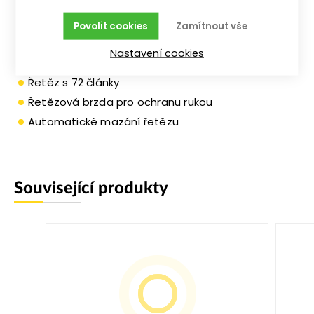
Výkon 2,1 kW
Hmotnost motorové pily 7,5 kg
Povolit cookies
Zamítnout vše
Lišta dlouhá 45 cm
Nastavení cookies
Jednoválcový, dvoutaktní motor
Řetěz s 72 články
Řetězová brzda pro ochranu rukou
Automatické mazání řetězu
Související produkty