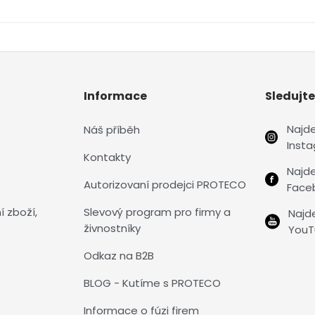
Informace
Sledujte
Najd
Náš příběh
Inst
Kontakty
Najd
Autorizovaní prodejci PROTECO
Face
í zboží,
Slevový program pro firmy a
Najd
živnostníky
YouT
Odkaz na B2B
BLOG - Kutíme s PROTECO
Informace o fúzi firem