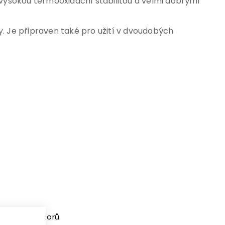
vysokou termooxidační stabilitou a velmi dobrými
 Je připraven také pro užití v dvoudobých
zínových motorů.