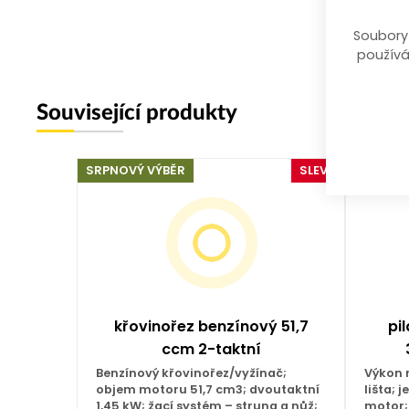
Soubory
používá
Související produkty
SRPNOVÝ VÝBĚR
SLEVA
SRPNOVÝ
křovinořez benzínový 51,7
pi
ccm 2-taktní
Benzínový křovinořez/vyžínač;
Výkon 
objem motoru 51,7 cm3; dvoutaktní
lišta; 
1,45 kW; žací systém – struna a nůž;
motor;