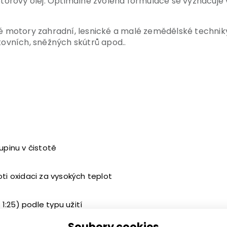
torový olej. Optimálně zvolená formulace se vyznačuje 
motory zahradní, lesnické a malé zemědělské techniky.
ovních, sněžných skútrů apod..
upinu v čistotě
oti oxidaci za vysokých teplot
:25) podle typu užití
lovnatých, a se všemi olejovými systémy dvoutaktních ben
Soubory cookies