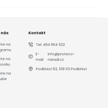
 nás
Kontakt
ete na
Tel:
494 664 522
agramu
E-
info@proteco-
ete na
mail:
naradi.cz
booku
Podbřezí 63, 518 03 Podbřezí
ete na
ube