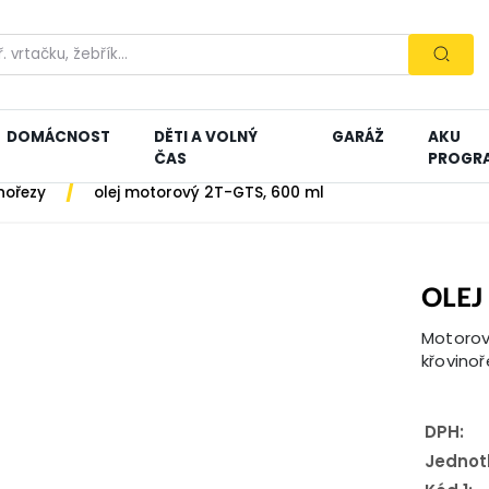
DOMÁCNOST
DĚTI A VOLNÝ
GARÁŽ
AKU
ČAS
PROGR
/
nořezy
olej motorový 2T-GTS, 600 ml
OLEJ
Motorový
křovinoř
DPH:
Jednot