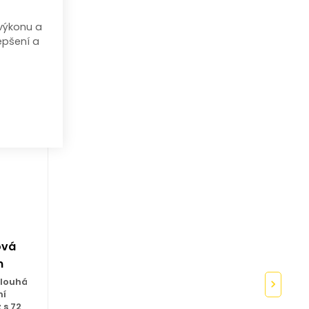
výkonu a
epšení a
ová
m
dlouhá
ní
 s 72