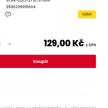
51.99-OLEJ-2TGTS-006
8595208915604
Sdílet
129,00
Kč
+
s DPH
Koupit