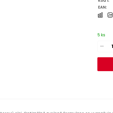
Kód 1:
EAN:
5 ks
–