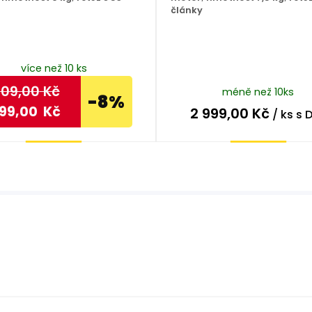
články
více než 10 ks
509,00
Kč
méně než 10ks
-8%
299,00
Kč
2 999,00
Kč
/ ks
s 
Koupit
Koupit