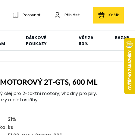
Porovnat
Přihlásit
Košík
DÁRKOVÉ
VŠE ZA
BAZAR
AM
POUKAZY
50%
 MOTOROVÝ 2T-GTS, 600 ML
 olej pro 2-taktní motory; vhodný pro pily,
ezy a plotostřihy
21%
ka:
ks