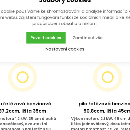
 cookie používáme ke shromažďování a analýze informací o 
ní webu, zajištění fungování funkcí ze sociálních médií a ke zl
přizpůsobení obsahu a reklam.
Povolit cookies
Zamítnout vše
Nastavení cookies
 VÝBĚR
SLEVA
la řetězová benzinová
pila řetězová benzin
37.2ccm, lišta 35cm
50.8ccm, lišta 45c
motoru 1,2 kW; 35 cm dlouhá
Výkon motoru 2,1 kW; 45 cm 
jednoválcový, dvoutaktní
lišta; jednoválcový, dvoutakt
 hmotnost 6 kg; řetěz s 53
motor; hmotnost 7,5 kg; řetěz