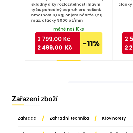
skladný díky rozložitelnosti hlavní
články
tyče; pohodlný popruh pro nošení;
hmotnost 8,1 kg; objem nádrže 1,2 l;
max. otáčky 9000 ot/min
méně než 10ks
2 799,00
Kč
2 
-11%
2 499,00
Kč
2 
Koupit
Zařazení zboží
/
/
Zahrada
Zahradní technika
Křovinořezy