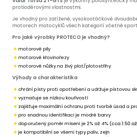
Valar Torsa 2T-GTS
je výkonný polosyntetický mo
protioděrovými vlastnostmi.
Je vhodný pro zatížené, vysokootáčkové dvoudobé 
motorech motocyklů všech kategorií včetně sport
Pro jaké výrobky PROTECO je vhodný?
motorové pily
motorové křovinořezy
motorové nůžky na živý plot/plotostřihy
Výhody a charakteristika
chrání písty proti opotřebení a udržuje pístovou sk
vyznačuje se nízkou kouřivostí
zajišťuje maximální ochranu proti tvorbě úsad a pr
pro snadnou identifikaci je modré barvy
doporučený poměr mísení je 2% až 4% (cca 1:50 až 1
je kompatibilní se všemi typy paliv, zejména bezo