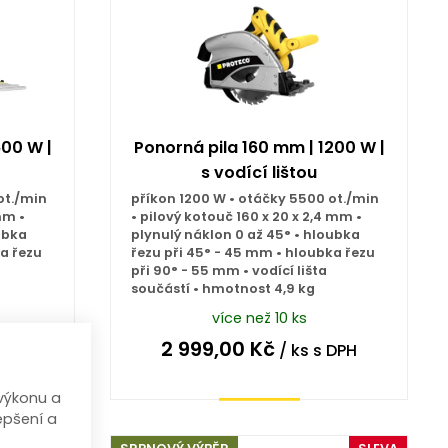
600 W |
Ponorná pila 160 mm | 1200 W |
s vodící lištou
ot./min
příkon 1200 W • otáčky 5500 ot./min
mm •
• pilový kotouč 160 x 20 x 2,4 mm •
ubka
plynulý náklon 0 až 45° • hloubka
ka řezu
řezu při 45° - 45 mm • hloubka řezu
při 90° - 55 mm • vodící lišta
součástí • hmotnost 4,9 kg
více než 10 ks
2 999,00
Kč
DPH
/ ks
s DPH
výkonu a
Koupit
epšení a