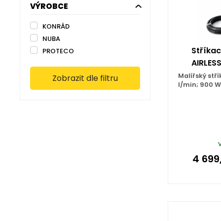
VÝROBCE
KONRÁD
NUBA
Stříkac
PROTECO
AIRLESS
Malířský stří
Zobrazit dle filtru
l/min; 900 W
4 699