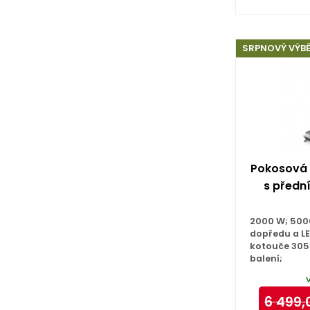
SRPNOVÝ VÝB
Pokosová p
s předn
2000 W; 5000
dopředu a L
kotouče 305
balení;
6 499,