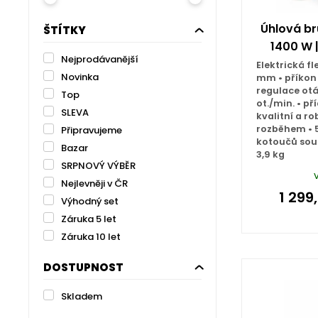
Úhlová br
ŠTÍTKY
1400 W |
Nejprodávanější
Elektrická f
Novinka
mm • příkon 
regulace otá
Top
ot./min. • p
SLEVA
kvalitní a r
rozběhem • 
Připravujeme
kotoučů sou
Bazar
3,9 kg
SRPNOVÝ VÝBĚR
Nejlevněji v ČR
1 299
Výhodný set
Záruka 5 let
Záruka 10 let
DOSTUPNOST
Skladem