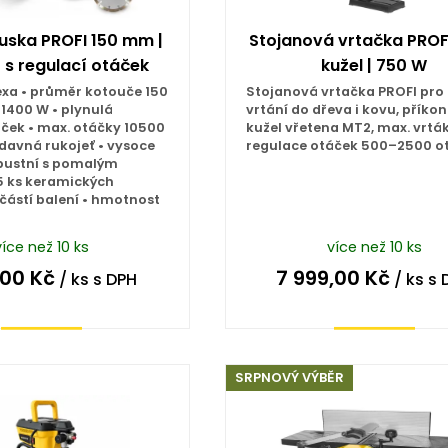
uska PROFI 150 mm |
Stojanová vrtačka PROFI
 s regulací otáček
kužel | 750 W
lexa • průměr kotouče 150
Stojanová vrtačka PROFI pro
1400 W • plynulá
vrtání do dřeva i kovu, příkon
ček • max. otáčky 10500
kužel vřetena MT2, max. vrtá
řídavná rukojeť • vysoce
regulace otáček 500–2500 ot
obustní s pomalým
5 ks keramických
částí balení • hmotnost
více než 10 ks
více než 10 ks
,00
Kč
7 999,00
Kč
/ ks
s DPH
/ ks
s 
Koupit
Koupit
SRPNOVÝ VÝBĚR