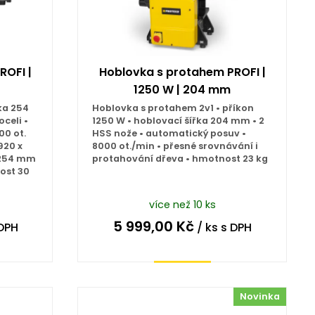
ROFI |
Hoblovka s protahem PROFI |
1250 W | 204 mm
ka 254
Hoblovka s protahem 2v1 • příkon
celi •
1250 W • hoblovací šířka 204 mm • 2
00 ot.
HSS nože • automatický posuv •
920 x
8000 ot./min • přesné srovnávání i
 254 mm
protahování dřeva • hmotnost 23 kg
ost 30
více než 10 ks
5 999,00
Kč
DPH
/ ks
s DPH
Koupit
Novinka