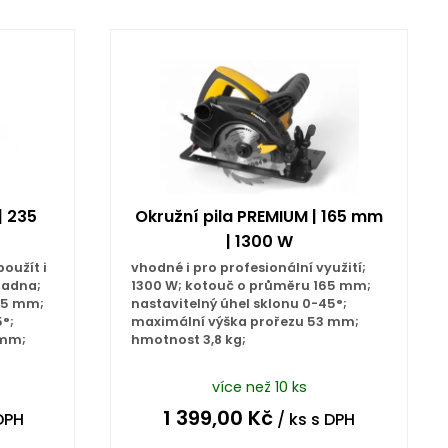
Koupit
| 235
Okružní pila PREMIUM | 165 mm
| 1300 W
použít i
vhodné i pro profesionální využití;
kladna;
1300 W; kotouč o průměru 165 mm;
35 mm;
nastavitelný úhel sklonu 0-45°;
5°;
maximální výška prořezu 53 mm;
 mm;
hmotnost 3,8 kg;
více než 10 ks
1 399,00
Kč
DPH
/ ks
s DPH