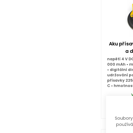
Aku přísa
a d
napětí 4 V D
000 mAh • ma
• digitální d
udržování p
přísavky 225
C • hmotnost
1 299
Soubory
používá