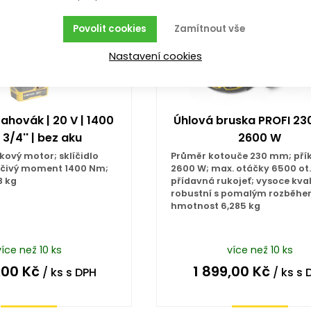
Povolit cookies
Zamítnout vše
Nastavení cookies
ahovák | 20 V | 1400
Úhlová bruska PROFI 23
 3/4'' | bez aku
2600 W
íkový motor; sklíčidlo
Průměr kotouče 230 mm; pří
točivý moment 1400 Nm;
2600 W; max. otáčky 6500 ot. 
8 kg
přídavná rukojeť; vysoce kval
robustní s pomalým rozběhe
hmotnost 6,285 kg
více než 10 ks
více než 10 ks
,00
Kč
1 899,00
Kč
/ ks
s DPH
/ ks
s 