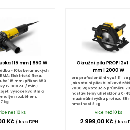
Koupit
Koupit
uska 115 mm | 850 W
Okružní pila PROFI 2v1 
mm | 2000 W
ídka - 10ks keramických
MA; Elektrická flexa;
pro profesionální využití; lze 
uče 115 mm; příkon 850
jako stolní pila; hliníková zá
y 12 000 ot. / min.;
2000 W; kotouč o průměru 2
ojeť; vysoce kvalitní a
nastavitelný úhel sklonu 0-4
pomalým rozběhem;
maximální výška prořezu 85
97 kg
hmotnost 8 kg;
více než 10 ks
více než 10 ks
00
Kč
2 999,00
Kč
/ ks
s DPH
/ ks
s 