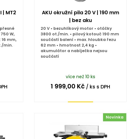
 | MT2
AKU okružní pila 20 V | 190 mm
| bez aku
 přesné
20 V • bezuhlíkový motor • otáčky
 750 W,
3800 ot./min. • pilový kotouč 190 mm
k 16 mm,
součástí balení • max. hloubka řezu
./min.
62 mm • hmotnost 2,4 kg •
akumulátor a nabíječka nejsou
součástí
více než 10 ks
1 999,00
Kč
DPH
/ ks
s DPH
Koupit
Novinka