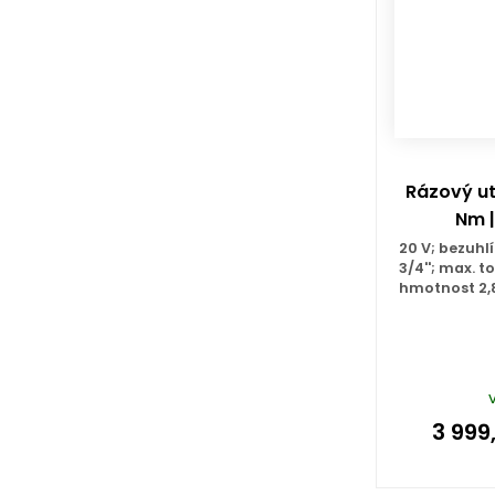
Rázový ut
Nm |
20 V; bezuhl
3/4''; max. 
hmotnost 2,
3 999