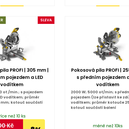
Koupit
Koupit
ĚR
SLEVA
ila PROFI | 305 mm |
Pokosová pila PROFI | 2
ím pojezdem a LED
s předním pojezdem a
vodítkem
vodítkem
 ot./min.; s pojezdem
2000 W; 5000 ot/min; s před
ED vodítkem; průměr
pojezdem (lze přistavit ke zdi
 mm; kotouč součástí
vodítkem; průměr kotouče 
kotouč součástí balení
více než 10 ks
00
Kč
méně než 10ks