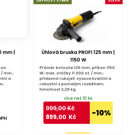
SRPNOVÝ VÝBĚR
SLEVA
0 mm |
Úhlová bruska PROFI 125 mm |
1150 W
kon
Průměr kotouče 125 mm; příkon 1150
/ min.;
W; max. otáčky 11 000 ot. / min.;
itní a
přídavná rukojeť; vysoce kvalitní a
m;
robustní s pomalým rozběhem;
hmotnost 2,29 kg
více než 10 ks
999,00
Kč
-10%
899,00
Kč
DPH