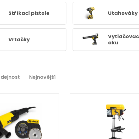
Stříkací pistole
Utahováky
Vytlačovací
Vrtačky
aku
odejnost
Nejnovější