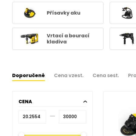
Přísavky aku
Vrtací a bourací
kladiva
Doporučené
Cena vzest.
Cena sest.
Pr
CENA
–⁠