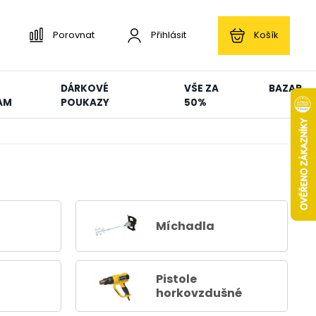
Porovnat
Přihlásit
Košík
DÁRKOVÉ
VŠE ZA
BAZAR
AM
POUKAZY
50%
Míchadla
Pistole
horkovzdušné