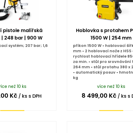
í pistole malířská
Hoblovka s protahem P
 | 248 bar | 900 W
1500 W | 254 mm
kací systém; 207 bar; 1,6
příkon 1500 W • hoblovací šíř
mm • 2 hoblovací nože z HSS o
rychlost hoblovací hřídele 85
za min. • stůl pro srovnávání 
264 mm • stůl protahu 380 x
• automatický posuv • hmotn
kg
více než 10 ks
více než 10 ks
,00
Kč
8 499,00
Kč
/ ks
s DPH
/ ks
s 
Koupit
Koupit