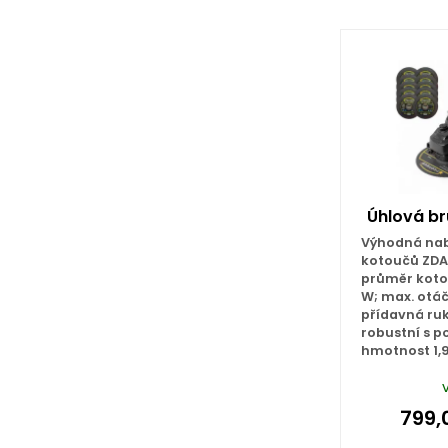
Úhlová br
Výhodná nab
kotoučů ZDAR
průměr koto
W; max. otáčk
přídavná ruk
robustní s 
hmotnost 1,
799,