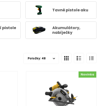
Tavné pistole aku
 pistole
Akumulátory,
nabíječky
Položky:
48
Novinka