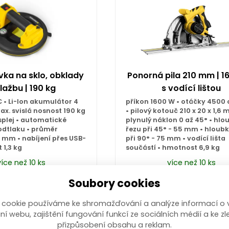
vka na sklo, obklady
Ponorná pila 210 mm | 1
lažbu | 190 kg
s vodící lištou
C • Li-Ion akumulátor 4
příkon 1600 W • otáčky 4500 
x. svislá nosnost 190 kg
• pilový kotouč 210 x 20 x 1,6 
isplej • automatické
plynulý náklon 0 až 45° • hlo
odtlaku • průměr
řezu při 45° - 55 mm • hloub
 mm • nabíjení přes USB-
při 90° - 75 mm • vodící lišta
 1,3 kg
součástí • hmotnost 6,9 kg
více než 10 ks
více než 10 ks
,00
Kč
3 499,00
Kč
/ ks
s DPH
/ ks
s 
Soubory cookies
 cookie používáme ke shromažďování a analýze informací o 
Koupit
Koupit
ní webu, zajištění fungování funkcí ze sociálních médií a ke zl
přizpůsobení obsahu a reklam.