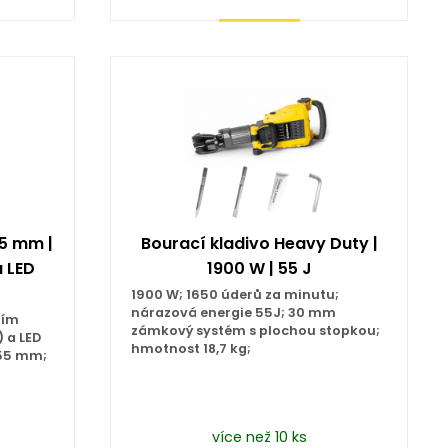
Koupit
55 mm |
Bourací kladivo Heavy Duty |
 LED
1900 W | 55 J
1900 W; 1650 úderů za minutu;
nárazová energie 55J; 30 mm
ním
zámkový systém s plochou stopkou;
) a LED
hmotnost 18,7 kg;
255 mm;
více než 10 ks