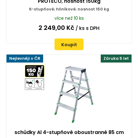
PROTECO, nosnost 150kg
6-stupňové; hliníkové; nosnost 150 kg
více než 10 ks
2 249,00
Kč
/ ks
s DPH
Koupit
Nejlevněji v ČR
Záruka 5 let
schůdky Al 4-stupňové oboustranné 85 cm