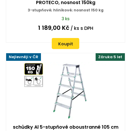
PROTECO, nosnost 150kg
3-stupňové; hliníkové; nosnost 150 kg
3 ks
1 189,00
Kč
/ ks
s DPH
Koupit
Nejlevněji v ČR
Záruka 5 let
schůdky Al 5-stupňové oboustranné 105 cm