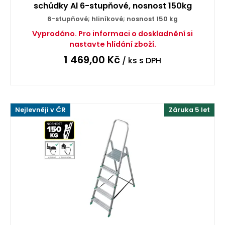
schůdky Al 6-stupňové, nosnost 150kg
6-stupňové; hliníkové; nosnost 150 kg
Vyprodáno. Pro informaci o doskladnění si
nastavte hlídání zboží.
1 469,00
Kč
/ ks
s DPH
Nejlevněji v ČR
Záruka 5 let