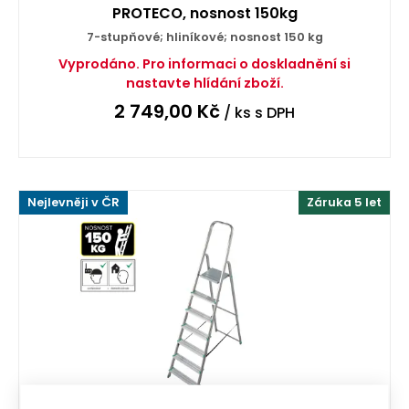
PROTECO, nosnost 150kg
7-stupňové; hliníkové; nosnost 150 kg
Vyprodáno. Pro informaci o doskladnění si
nastavte hlídání zboží.
2 749,00
Kč
/ ks
s DPH
Nejlevněji v ČR
Záruka 5 let