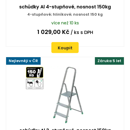
schůdky Al 4-stupňové, nosnost 150kg
4-stupňové; hliníkové; nosnost 150 kg
více než 10 ks
1 029,00
Kč
/ ks
s DPH
Koupit
Nejlevněji v ČR
Záruka 5 let