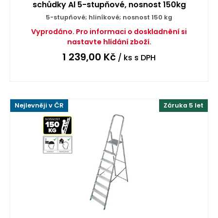
schůdky Al 5-stupňové, nosnost 150kg
5-stupňové; hliníkové; nosnost 150 kg
Vyprodáno. Pro informaci o doskladnění si
nastavte hlídání zboží.
1 239,00
Kč
/ ks
s DPH
Nejlevněji v ČR
Záruka 5 let