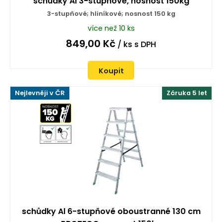
schůdky Al 3-stupňové, nosnost 150kg
3-stupňové; hliníkové; nosnost 150 kg
více než 10 ks
849,00
Kč
/ ks
s DPH
Koupit
Nejlevněji v ČR
Záruka 5 let
schůdky Al 6-stupňové oboustranné 130 cm