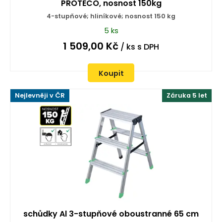
PROTECO, nosnost 150kg
4-stupňové; hliníkové; nosnost 150 kg
5 ks
1 509,00
Kč
/ ks
s DPH
Koupit
Nejlevněji v ČR
Záruka 5 let
schůdky Al 3-stupňové oboustranné 65 cm