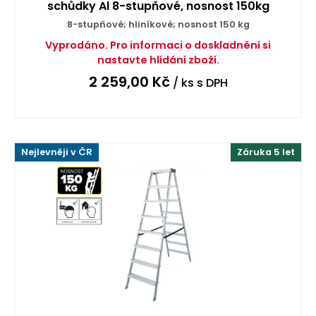
schůdky Al 8-stupňové, nosnost 150kg
8-stupňové; hliníkové; nosnost 150 kg
Vyprodáno. Pro informaci o doskladnění si
nastavte hlídání zboží.
2 259,00
Kč
/ ks
s DPH
Nejlevněji v ČR
Záruka 5 let