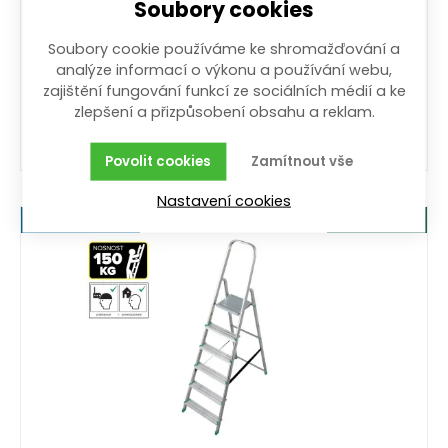
Soubory cookies
schůdky Al 7-stupňové, nosnost 150kg
7-stupňové; hliníkové; nosnost 150 kg
Soubory cookie používáme ke shromažďování a
Vyprodáno. Pro informaci o doskladnění si
analýze informací o výkonu a používání webu,
nastavte hlídání zboží.
zajištění fungování funkcí ze sociálních médií a ke
zlepšení a přizpůsobení obsahu a reklam.
1 999,00
Kč
/ ks
s DPH
Povolit cookies
Zamítnout vše
Nastavení cookies
Nejlevněji v ČR
Záruka 5 let