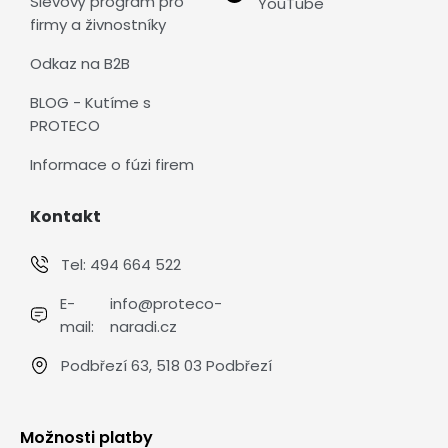
Slevový program pro
YouTube
firmy a živnostníky
Odkaz na B2B
BLOG - Kutíme s
PROTECO
Informace o fúzi firem
Kontakt
Tel:
494 664 522
E-
info@proteco-
mail:
naradi.cz
Podbřezí 63, 518 03 Podbřezí
Možnosti platby