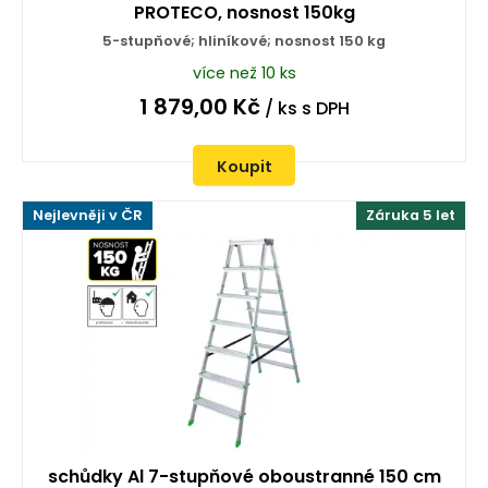
PROTECO, nosnost 150kg
5-stupňové; hliníkové; nosnost 150 kg
více než 10 ks
1 879,00
Kč
/ ks
s DPH
Koupit
Nejlevněji v ČR
Záruka 5 let
schůdky Al 7-stupňové oboustranné 150 cm